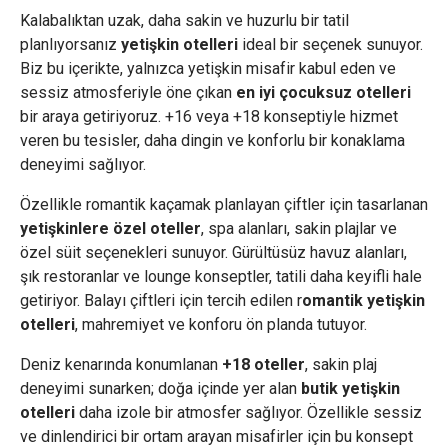
Kalabalıktan uzak, daha sakin ve huzurlu bir tatil
planlıyorsanız
yetişkin otelleri
ideal bir seçenek sunuyor.
Biz bu içerikte, yalnızca yetişkin misafir kabul eden ve
sessiz atmosferiyle öne çıkan
en iyi çocuksuz otelleri
bir araya getiriyoruz. +16 veya +18 konseptiyle hizmet
veren bu tesisler, daha dingin ve konforlu bir konaklama
deneyimi sağlıyor.
Özellikle romantik kaçamak planlayan çiftler için tasarlanan
yetişkinlere özel oteller
, spa alanları, sakin plajlar ve
özel süit seçenekleri sunuyor. Gürültüsüz havuz alanları,
şık restoranlar ve lounge konseptler, tatili daha keyifli hale
getiriyor. Balayı çiftleri için tercih edilen r
omantik yetişkin
otelleri
, mahremiyet ve konforu ön planda tutuyor.
Deniz kenarında konumlanan
+18 oteller
, sakin plaj
deneyimi sunarken; doğa içinde yer alan
butik yetişkin
otelleri
daha izole bir atmosfer sağlıyor. Özellikle sessiz
ve dinlendirici bir ortam arayan misafirler için bu konsept