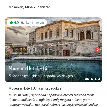
Mosaikon, Atina Yunanistan
4.5
·
·
Harika
11 yorum
Museum Hotel, +16
Kapadokya Uçhisar
/
Kapadokya/Nevşehir
Museum Hotel | Uchisar Kapadokya
Museum Hotel, Uçhisar’da Kapadokya otelleri arasında tarihi
dokusu, antikalarla zenginleştirilmiş mağara odaları, gurme
restoranı ve balon manzaralı ısıtmalı havuzuyla lüksü kültürel bir