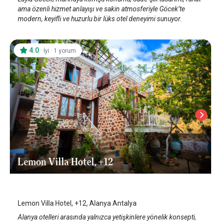
ama özenli hizmet anlayışı ve sakin atmosferiyle Göcek’te
modern, keyifli ve huzurlu bir lüks otel deneyimi sunuyor.
4.0
·
·
İyi
1 yorum
Lemon Villa Hotel, +12
Alanya
/
Antalya
Lemon Villa Hotel, +12, Alanya Antalya
Alanya otelleri arasında yalnızca yetişkinlere yönelik konsepti,