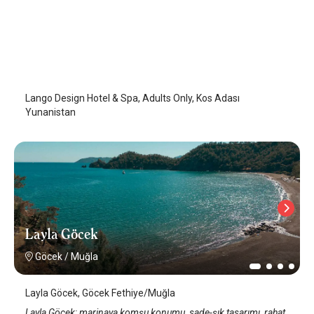
Lango Design Hotel & Spa, Adults Only
Kos (İstanköy ) Adası
Lango Design Hotel & Spa, Adults Only, Kos Adası
Yunanistan
Layla Göcek
Göcek
/
Muğla
Layla Göcek, Göcek Fethiye/Muğla
Layla Göcek; marinaya komşu konumu, sade-şık tasarımı, rahat