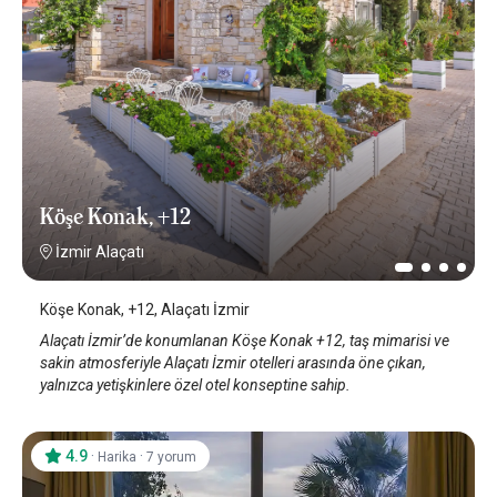
Köşe Konak, +12
İzmir Alaçatı
Köşe Konak, +12, Alaçatı İzmir
Alaçatı İzmir’de konumlanan Köşe Konak +12, taş mimarisi ve
sakin atmosferiyle Alaçatı İzmir otelleri arasında öne çıkan,
yalnızca yetişkinlere özel otel konseptine sahip.
4.9
·
·
Harika
7 yorum