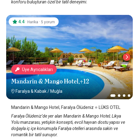
konforu buluşturan özel bir tatil deneyimi.
4.4
·
·
Harika
5 yorum
Üye Ayrıcalıkları
Mandarin & Mango Hotel,+12
Faralya & Kabak
/
Muğla
Mandarin & Mango Hotel, Faralya Ölüdeniz ⭐️ LÜKS OTEL
Faralya Ölüdeniz’de yer alan Mandarin & Mango Hotel; Likya
Yolu manzarası, yetişkin konsepti, evcil hayvan dostu yapısı ve
doğayla iç içe konumuyla Faralya otelleri arasında sakin ve
romantik bir tatil sunuyor.