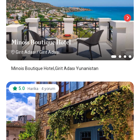
Minois Boutique Hotel
Girit Adası
/
Girit Adası
Minois Boutique Hotel,Girit Adası Yunanistan
5.0
·
·
Harika
4 yorum