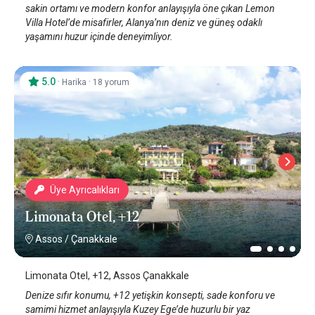
sakin ortamı ve modern konfor anlayışıyla öne çıkan Lemon
Villa Hotel’de misafirler, Alanya’nın deniz ve güneş odaklı
yaşamını huzur içinde deneyimliyor.
5.0
·
·
Harika
18 yorum
Üye Ayrıcalıkları
Limonata Otel, +12
Assos
/
Çanakkale
Limonata Otel, +12, Assos Çanakkale
Denize sıfır konumu, +12 yetişkin konsepti, sade konforu ve
samimi hizmet anlayışıyla Kuzey Ege’de huzurlu bir yaz