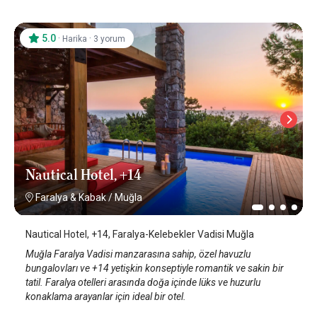
5.0
·
·
Harika
3 yorum
Nautical Hotel, +14
Faralya & Kabak
/
Muğla
Nautical Hotel, +14, Faralya-Kelebekler Vadisi Muğla
Muğla Faralya Vadisi manzarasına sahip, özel havuzlu
bungalovları ve +14 yetişkin konseptiyle romantik ve sakin bir
tatil. Faralya otelleri arasında doğa içinde lüks ve huzurlu
konaklama arayanlar için ideal bir otel.