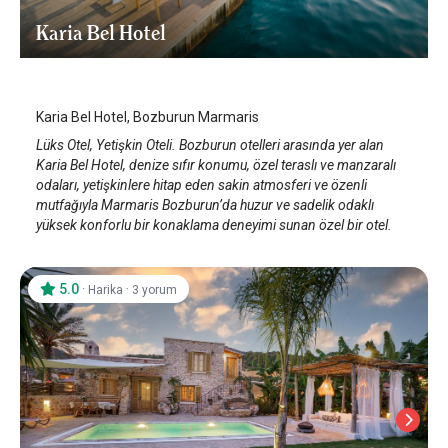
Karia Bel Hotel
Marmaris Bozburun
/
Muğla
Karia Bel Hotel, Bozburun Marmaris
Lüks Otel, Yetişkin Oteli. Bozburun otelleri arasında yer alan
Karia Bel Hotel, denize sıfır konumu, özel teraslı ve manzaralı
odaları, yetişkinlere hitap eden sakin atmosferi ve özenli
mutfağıyla Marmaris Bozburun’da huzur ve sadelik odaklı
yüksek konforlu bir konaklama deneyimi sunan özel bir otel.
5.0
·
·
Harika
3 yorum