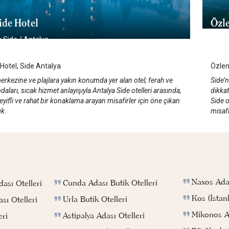
ide Hotel
Özl
a Side
/
Antalya
Ant
 Hotel, Side Antalya
Özlem
erkezine ve plajlara yakın konumda yer alan otel; ferah ve
Side’
daları, sıcak hizmet anlayışıyla Antalya Side otelleri arasında,
dikkat
yifli ve rahat bir konaklama arayan misafirler için öne çıkan
Side o
ek.
misafi
Naxos Adas
Cunda Adası Butik Otelleri
ası Otelleri
Kos (İstan
Urla Butik Otelleri
sı Otelleri
Mikonos Ad
Astipalya Adası Otelleri
eri