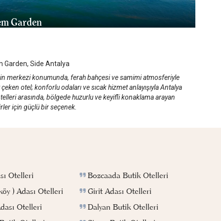
em Garden
alya Side
/
Antalya
 Garden, Side Antalya
nin merkezi konumunda, ferah bahçesi ve samimi atmosferiyle
 çeken otel; konforlu odaları ve sıcak hizmet anlayışıyla Antalya
telleri arasında, bölgede huzurlu ve keyifli konaklama arayan
rler için güçlü bir seçenek.
Bozcaada Butik Otelleri
ı Otelleri
Girit Adası Otelleri
köy ) Adası Otelleri
Dalyan Butik Otelleri
ası Otelleri