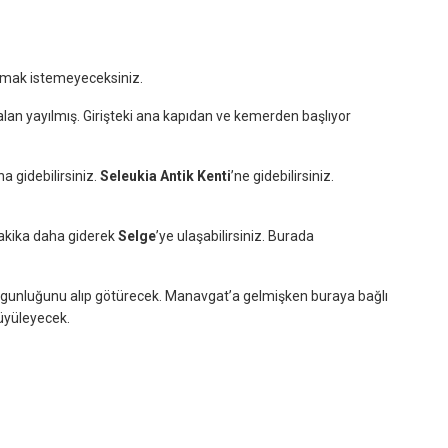
ayrılmak istemeyeceksiniz.
 alan yayılmış. Girişteki ana kapıdan ve kemerden başlıyor
na gidebilirsiniz.
Seleukia Antik Kenti
’ne gidebilirsiniz.
 dakika daha giderek
Selge
’ye ulaşabilirsiniz. Burada
yorgunluğunu alıp götürecek. Manavgat’a gelmişken buraya bağlı
büyüleyecek.