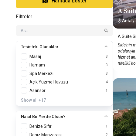
Haritada göster
A Suit
Filtreler
Antaly
A Suite S
Side’nin 
Tesisteki Olanaklar
odalarıyla
Masaj
3
hizmet anl
nitelikli 
Hamam
3
Spa Merkezi
3
Açık Yüzme Havuzu
4
Asansör
1
Show all
+17
Nasıl Bir Yerde Olsun?
Denize Sıfır
1
Deniz Manzarası
2