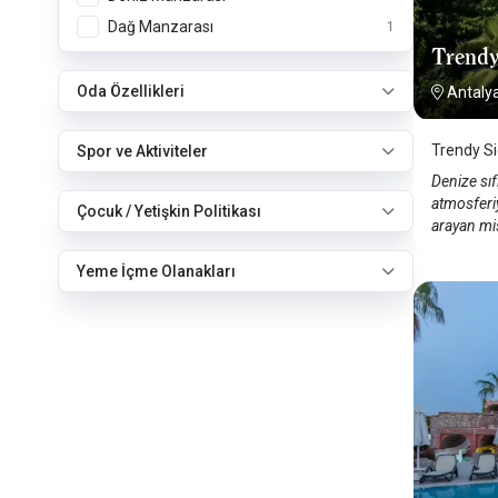
Dağ Manzarası
1
Trendy
Oda Özellikleri
Antaly
Trendy Si
Spor ve Aktiviteler
Denize sıf
atmosferiy
Çocuk / Yetişkin Politikası
arayan mis
Yeme İçme Olanakları