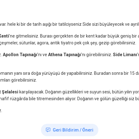
r. hele ki bir de tarih aşığı bir tatilciyseniz Side sizi büyüleyecek ve 
Kenti
’ne gitmelisiniz. Burası gerçekten de bir kent kadar büyük geniş bir
nıt çeşmeler, sütunlar, agora, antik tiyatro pek çok şey, gezip görebilirsiniz.
z.
Apollon Tapınağı
’nı ve
Athena Tapınağı
’nı görebilirsiniz.
Side Limanı
’
yapmanın yanı sıra doğa yürüyüşü de yapabilirsiniz. Buradan sonra bir 15
mları görebilirsiniz.
 Şelalesi
karşılayacak. Doğanın güzellikleri ve suyun sesi, bütün yılın 
 hafif rüzgârda bile titremesinden alıyor. Doğanın ve gölün güzelliği siz 
z.
Geri Bildirim / Öneri