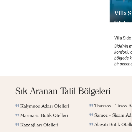
Villa S
Antaly
Villa Side
Side’nin m
konforlu o
bölgede ke
bir seçen
Sık Aranan Tatil Bölgeleri
Thassos - Tasos Ad
Kalymnos Adası Otelleri
Samos - Sisam Ada
Marmaris Butik Otelleri
Alaçatı Butik Otell
Kazdağları Otelleri