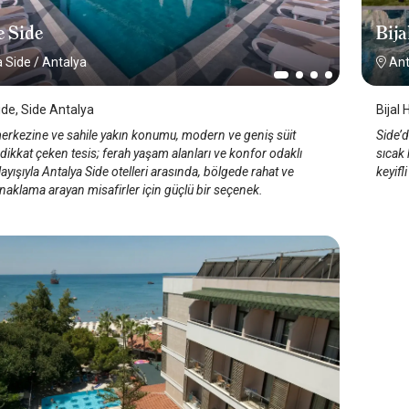
Bija
e Side
Ant
a Side
/
Antalya
Bijal 
ide, Side Antalya
Side’
merkezine ve sahile yakın konumu, modern ve geniş süit
sıcak 
 dikkat çeken tesis; ferah yaşam alanları ve konfor odaklı
keyifl
ayışıyla Antalya Side otelleri arasında, bölgede rahat ve
konaklama arayan misafirler için güçlü bir seçenek.