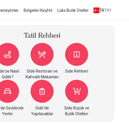
 Deneyimler
Bölgeleri Keşfet
Lüks Butik Oteller
TR
TRY
Tatil Rehberi
de'ye Nasıl
Side Restoran ve
Side Rehberi
Gidilir?
Kahvaltı Mekanları
'de Gezilecek
Side'de
Side Küçük ve
Yerler
Yapılacaklar
Butik Otelleri