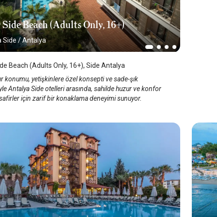
 Side Beach (Adults Only, 16+)
a Side
/
Antalya
de Beach (Adults Only, 16+), Side Antalya
ır konumu, yetişkinlere özel konsepti ve sade-şık
le Antalya Side otelleri arasında, sahilde huzur ve konfor
afirler için zarif bir konaklama deneyimi sunuyor.