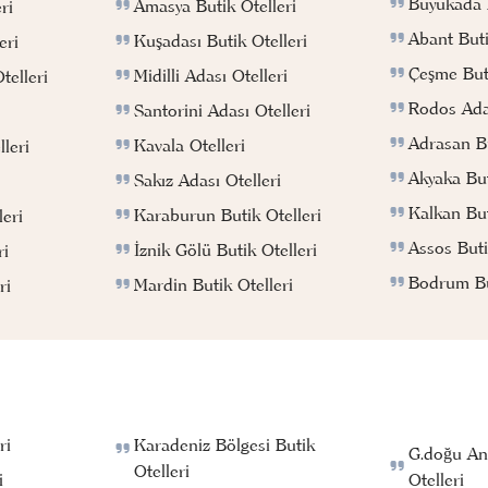
Büyükada B
Amasya Butik Otelleri
ri
Abant Buti
Kuşadası Butik Otelleri
eri
Çeşme Buti
Midilli Adası Otelleri
telleri
Rodos Adas
Santorini Adası Otelleri
Adrasan Bu
Kavala Otelleri
leri
Akyaka But
Sakız Adası Otelleri
Kalkan But
Karaburun Butik Otelleri
eri
Assos Buti
İznik Gölü Butik Otelleri
ri
Bodrum But
Mardin Butik Otelleri
ri
ri
Karadeniz Bölgesi Butik
G.doğu An
Otelleri
i
Otelleri