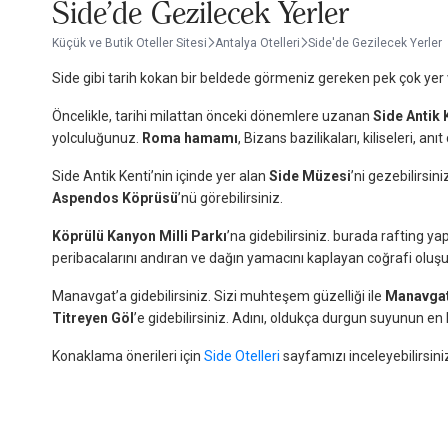
Side'de Gezilecek Yerler
Küçük ve Butik Oteller Sitesi
Antalya Otelleri
Side'de Gezilecek Yerler
Side gibi tarih kokan bir beldede görmeniz gereken pek çok yer va
Öncelikle, tarihi milattan önceki dönemlere uzanan
Side Antik 
yolculuğunuz.
Roma hamamı
, Bizans bazilikaları, kiliseleri, a
Side Antik Kenti’nin içinde yer alan
Side Müzesi
’ni gezebilirsini
Aspendos Köprüsü
’nü görebilirsiniz.
Köprülü Kanyon Milli Parkı
’na gidebilirsiniz. burada rafting 
peribacalarını andıran ve dağın yamacını kaplayan coğrafi oluşu
Manavgat’a gidebilirsiniz. Sizi muhteşem güzelliği ile
Manavgat
Titreyen Göl
’e gidebilirsiniz. Adını, oldukça durgun suyunun en
Konaklama önerileri için
Side Otelleri
sayfamızı inceleyebilirsini