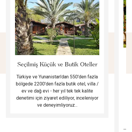
E
Seçilmiş Küçük ve Butik Oteller
Türkiye ve Yunanistan'dan 550'den fazla
Do
bölgede 2200'den fazla butik otel, villa /
ev ve dağ evi - her yıl tek tek kalite
m
denetimi için ziyaret ediliyor, inceleniyor
ve deneyimliyoruz...
B