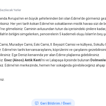
Gezilecek Yerler
nda Avrupa’nın en büyük şehirlerinden biri olan Edirne’de görmeniz ge
iniz. Her yeri tarih kokan Edirne’nin sokaklarının mistik havası sizi de b
i
’ne gitmelisiniz. Caminin avlusundan tutun da içerisindeki çinilere kada
lah’ın birliğini simgelerken, pencerelerin 5 kademeli oluşu İslam’ın beş şa
mii, Muradiye Camii, Eski Camii, II. Beyazıt Camisi ve külliyesi, Sokullu C
iz. Edirne’nin tarihi kervansaraylarını, köprülerini ve çarşılarını gezebilirsin
ilirsiniz. Ege Denizi kenarında yer alan Edirne plajlarına gidebilirsiniz.
niz.
Enez (Ainos) Antik Kenti
’ni ve Lalapaşa ilçesinde bulunan
Dolmenle
siniz. Edirne’nin merkezinde, hemen her sokağında görebileceğiniz ahşap ve
niz.
Geri Bildirim / Öneri