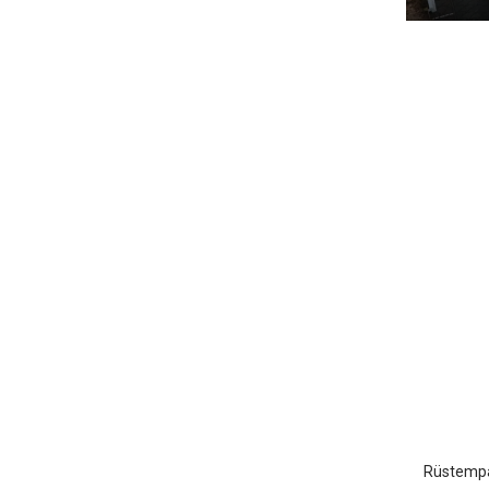
Rüstem
Edirne
Rüstempa