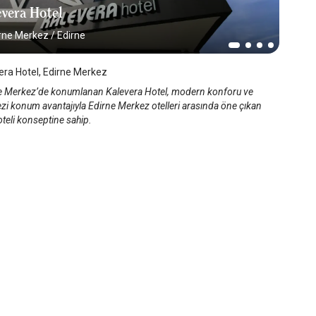
vera Hotel
rne Merkez
/
Edirne
era Hotel, Edirne Merkez
e Merkez’de konumlanan Kalevera Hotel, modern konforu ve
zi konum avantajıyla Edirne Merkez otelleri arasında öne çıkan
oteli konseptine sahip.