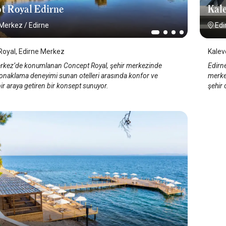
Kale
t Royal Edirne
Edi
 Merkez
/
Edirne
Kalev
Royal, Edirne Merkez
Edirn
rkez’de konumlanan Concept Royal, şehir merkezinde
merke
naklama deneyimi sunan otelleri arasında konfor ve
şehir 
 bir araya getiren bir konsept sunuyor.