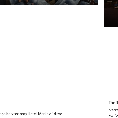
The 
Edi
paşa Kervansaray Hotel
 Merkez
/
Edirne
The R
Merke
şa Kervansaray Hotel, Merkez Edirne
konfo