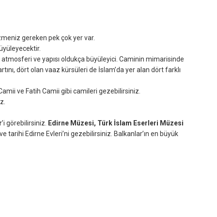
zmeniz gereken pek çok yer var.
üyüleyecektir.
r, atmosferi ve yapısı oldukça büyüleyici. Caminin mimarisinde
rtını, dört olan vaaz kürsüleri de İslam’da yer alan dört farklı
amii ve Fatih Camii gibi camileri gezebilirsiniz.
iz.
r
’i görebilirsiniz.
Edirne Müzesi, Türk İslam Eserleri Müzesi
 tarihi Edirne Evleri’ni gezebilirsiniz. Balkanlar’ın en büyük