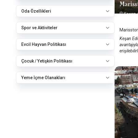
Mariss
Oda Özellikleri
Keşan
Spor ve Aktiviteler
Marisston
Keşan Edi
Evcil Hayvan Politikası
avantajıy
erişilebili
Çocuk / Yetişkin Politikası
Yeme İçme Olanakları