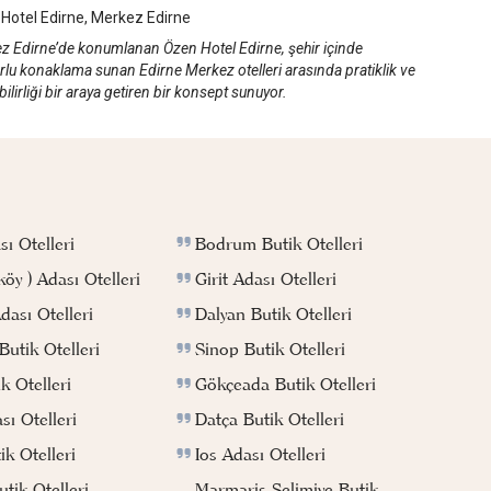
Hotel Edirne, Merkez Edirne
z Edirne’de konumlanan Özen Hotel Edirne, şehir içinde
rlu konaklama sunan Edirne Merkez otelleri arasında pratiklik ve
ebilirliği bir araya getiren bir konsept sunuyor.
Bodrum Butik Otelleri
ı Otelleri
Girit Adası Otelleri
köy ) Adası Otelleri
Dalyan Butik Otelleri
ası Otelleri
Sinop Butik Otelleri
utik Otelleri
Gökçeada Butik Otelleri
k Otelleri
Datça Butik Otelleri
ı Otelleri
Ios Adası Otelleri
k Otelleri
Marmaris Selimiye Butik
tik Otelleri