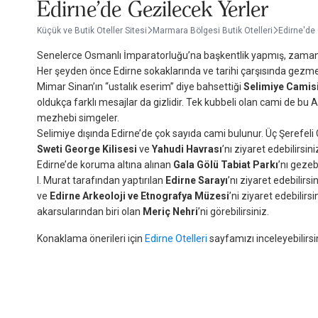
Edirne'de Gezilecek Yerler
Küçük ve Butik Oteller Sitesi
Marmara Bölgesi Butik Otelleri
Edirne'de 
Senelerce Osmanlı İmparatorluğu’na başkentlik yapmış, zamanı
Her şeyden önce Edirne sokaklarında ve tarihi çarşısında gezmelis
Mimar Sinan’ın “ustalık eserim” diye bahsettiği
Selimiye Camis
oldukça farklı mesajlar da gizlidir. Tek kubbeli olan cami de bu Al
mezhebi simgeler.
Selimiye dışında Edirne’de çok sayıda cami bulunur. Üç Şerefeli Ca
Sweti George Kilisesi
ve
Yahudi Havrası
’nı ziyaret edebilirsin
Edirne’de koruma altına alınan
Gala Gölü Tabiat Parkı
’nı gezeb
I. Murat tarafından yaptırılan
Edirne Sarayı
’nı ziyaret edebilirsi
ve
Edirne Arkeoloji ve Etnografya Müzesi
’ni ziyaret edebilir
akarsularından biri olan
Meriç Nehri
’ni görebilirsiniz.
Konaklama önerileri için
Edirne Otelleri
sayfamızı inceleyebilirsi