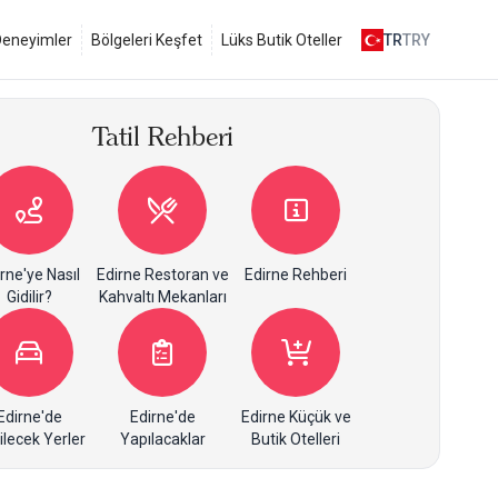
 Deneyimler
Bölgeleri Keşfet
Lüks Butik Oteller
TR
TRY
Tatil Rehberi
rne'ye Nasıl
Edirne Restoran ve
Edirne Rehberi
Gidilir?
Kahvaltı Mekanları
Edirne'de
Edirne'de
Edirne Küçük ve
ilecek Yerler
Yapılacaklar
Butik Otelleri