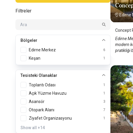
Concep
Filtreler
Edirne
Concept 
Edirne Me
Bölgeler
modern ko
Edirne Merkez
6
pratikliği
Keşan
1
Tesisteki Olanaklar
Toplantı Odası
1
Açık Yüzme Havuzu
1
Asansör
3
Otopark Alanı
7
Ziyafet Organizasyonu
1
Show all
+14