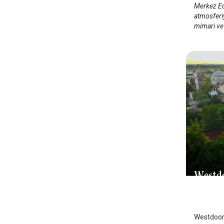
Merkez Ed
atmosferiy
mimari ve 
Westdo
Edirne
Westdoor