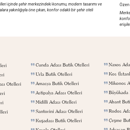
elleri içinde şehir merkezindeki konumu, modern tasarımı ve
Özen 
alara yakınlığıyla öne çıkan, konfor odaklı bir şehir oteli
Merke
konfo
erişil
Naxos Adas
Cunda Adası Butik Otelleri
leri
Kos (İstan
Urla Butik Otelleri
eri
Mikonos Ad
Amasya Butik Otelleri
sı Otelleri
Büyükada B
Astipalya Adası Otelleri
eri
Abant Buti
Midilli Adası Otelleri
ri
Rodos Adas
Santorini Adası Otelleri
leri
Çeşme Buti
Kuşadası Butik Otelleri
Adrasan Bu
Kavala Otelleri