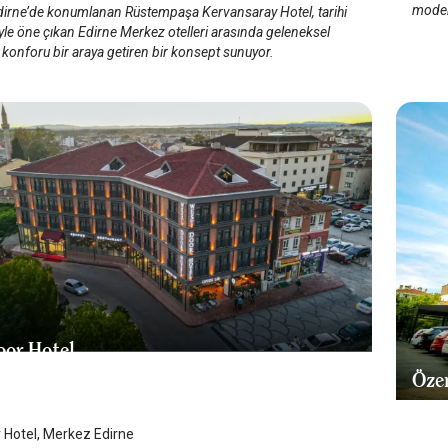
modern
irne’de konumlanan Rüstempaşa Kervansaray Hotel, tarihi
le öne çıkan Edirne Merkez otelleri arasında geleneksel
konforu bir araya getiren bir konsept sunuyor.
or Hotel
Öze
 Merkez
/
Edirne
Edi
 Hotel, Merkez Edirne