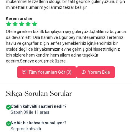
mükemmel lezzetlerin oldugu bir tatil geçirdik güler yüzünüz için
minnettarız umarım yollarımız tekrar kesişir
Kerem arslan
Otele girerken bizi ilk karşılayan şey güleryüzdü,tatilimiz boyunca
da devam etti. Dila hanım ve Uğur bey muhteşemsiniz.Tertemiz
havlu ve çarşaflarız için ,enfes yemekleriniz için,kendimizi bir
otelde değil de bir yakınımızın evine gelmiş gibi hissettirdiğiniz
için sizlere hem kendim hem ailem adına teşekkür
ederim.Seneye görüşmek üzere…
Tüm Yorumları Gör (3)
Yorum Ekle
Sıkça Sorulan Sorular
Otelin kahvaltı saatleri nedir?
Sabah 09 ile 11 arası
Ne tür bir kahvaltı sunuluyor?
Serpme kahvaltı