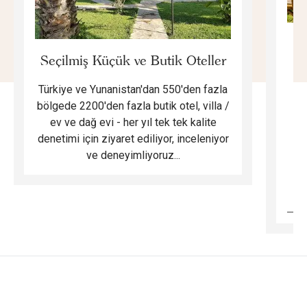
E
Seçilmiş Küçük ve Butik Oteller
Türkiye ve Yunanistan'dan 550'den fazla
Do
bölgede 2200'den fazla butik otel, villa /
ev ve dağ evi - her yıl tek tek kalite
m
denetimi için ziyaret ediliyor, inceleniyor
ve deneyimliyoruz...
B