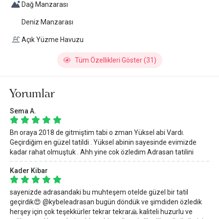
Dağ Manzarası
“Bu otel,
Antalya Adrasan Küçük ve Butik Otelleri
ve
Antalya
Deniz Manzarası
Adrasan Otelleri
arasında Küçük Oteller Sitesi özel seçkisinde
yer almaktadır.”
Açık Yüzme Havuzu
Tüm Özellikleri Göster (31)
Yorumlar
Sema A.
Bn oraya 2018 de gitmiştim tabi o zman Yüksel abi Vardı.
Geçirdiğim en güzel tatildi . Yüksel abinin sayesinde evimizde
kadar rahat olmuştuk . Ahh yine cok özledim Adrasan tatilini
Kader Kibar
sayenizde adrasandaki bu muhteşem otelde güzel bir tatil
geçirdik😍 @kybeleadrasan bugün döndük ve şimdiden özledik
herşey için çok teşekkürler tekrar tekrar🙏 kaliteli huzurlu ve