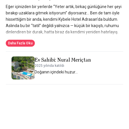
Eğer içinizden bir yerlerde “Yeter artık, birkaç günlüğüne her şeyi
bırakıp uzaklara gitmek istiyorum” diyorsanız… Ben de tam öyle
hissettiğim bir anda, kendimi Kybele Hotel Adrasan’da buldum.
Aslında bu bir “tatil” değildi yalnızca — küçük bir kaçıştı, ruhumu
dinlendiren bir durak, hatta biraz da kendimi yeniden hatırlayış.
Otelin hikayesi de en az kendisi kadar içten. İşletmecisi Nural Bey,
Daha Fazla Oku
uzun yıllar özel sektörde eğitimcilik yaptıktan sonra 2023’te
emekli olup, İstanbul’u ardında bırakmış. Kafasını dinlemek,
Ev Sahibi: Nural Meriçtan
doğaya karışmak istemiş. Ve bir bakmış, Adrasan’ın yeşiline mavi
karışan yamacında Kybele Hotel’in ruhunu besliyor.
2025 yılında katıldı
Doğanın içindeki huzur...
“Konfor mu, sadelik mi? Belki de tam arası”
Kybele Hotel kesinlikle bir “lüks kaçamak” değil. Ama sade şıklığı,
doğayla uyumu ve detaylara verdiği özenle orta-üst segment
diyebileceğimiz bir tatil sunuyor. Tüm odalar deniz manzaralı; bu,
sabah uyanınca sadece kahve değil, manzara da içiyorsunuz
anlamına geliyor.
Havuzu, klor kokusuyla gözleri yakanlardan değil. Doğanın içine
kurulmuş, tuzlu suyla çalışan özel bir sistemle klor ve pH oranları