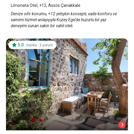
Limonata Otel, +12, Assos Çanakkale
Denize sıfır konumu, +12 yetişkin konsepti, sade konforu ve
samimi hizmet anlayışıyla Kuzey Ege’de huzurlu bir yaz
deneyimi sunan sakin bir sahil oteli.
5.0
·
·
Harika
3 yorum