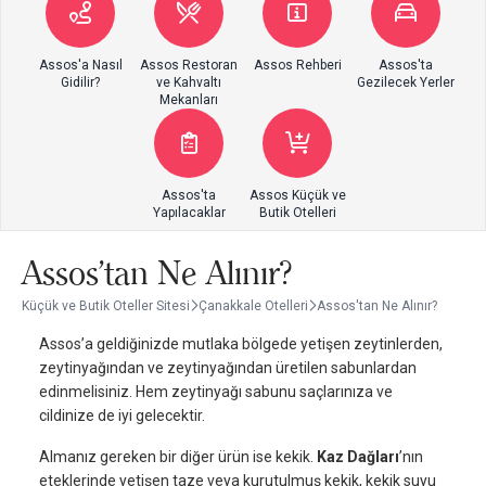
Assos'a Nasıl
Assos Restoran
Assos Rehberi
Assos'ta
Gidilir?
ve Kahvaltı
Gezilecek Yerler
Mekanları
Assos'ta
Assos Küçük ve
Yapılacaklar
Butik Otelleri
Assos'tan Ne Alınır?
Küçük ve Butik Oteller Sitesi
Çanakkale Otelleri
Assos'tan Ne Alınır?
Assos’a geldiğinizde mutlaka bölgede yetişen zeytinlerden,
zeytinyağından ve zeytinyağından üretilen sabunlardan
edinmelisiniz. Hem zeytinyağı sabunu saçlarınıza ve
cildinize de iyi gelecektir.
Almanız gereken bir diğer ürün ise kekik.
Kaz Dağları
’nın
eteklerinde yetişen taze veya kurutulmuş kekik, kekik suyu