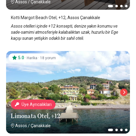
Assos
/
Çanakkale
Kotti Margot Beach Otel, +12, Assos Çanakkale
Assos otelleri içinde +12 konsepti, denize yakın konumu ve
sade-samimi atmosferiyle kalabalıktan uzak, huzurlu bir Ege
kaçışı sunan yetişkin odaklı bir sahil oteli.
5.0
·
·
Harika
18 yorum
Üye Ayrıcalıkları
Limonata Otel, +12
Assos
/
Çanakkale