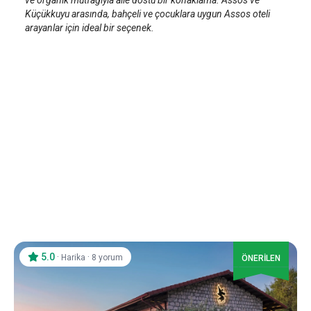
ve organik mutfağıyla aile dostu bir konaklama. Assos ve
Küçükkuyu arasında, bahçeli ve çocuklara uygun Assos oteli
arayanlar için ideal bir seçenek.
5.0
·
·
Harika
8 yorum
ÖNERİLEN