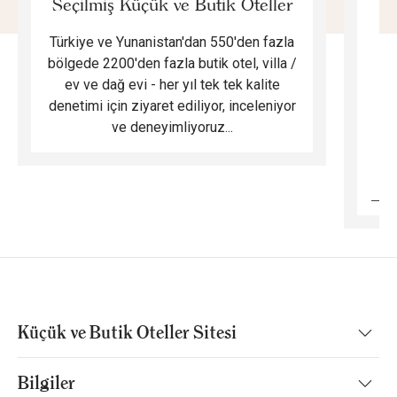
Seçilmiş Küçük ve Butik Oteller
Türkiye ve Yunanistan'dan 550'den fazla
Do
bölgede 2200'den fazla butik otel, villa /
ev ve dağ evi - her yıl tek tek kalite
m
denetimi için ziyaret ediliyor, inceleniyor
ve deneyimliyoruz...
B
Küçük ve Butik Oteller Sitesi
Bilgiler