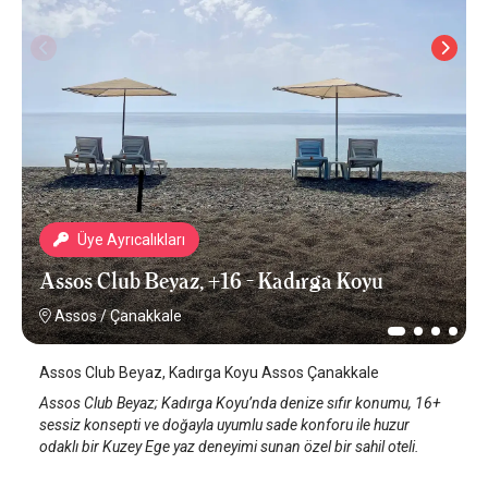
Üye Ayrıcalıkları
Assos Club Beyaz, +16 - Kadırga Koyu
Assos
/
Çanakkale
Assos Club Beyaz, Kadırga Koyu Assos Çanakkale
Assos Club Beyaz; Kadırga Koyu’nda denize sıfır konumu, 16+
sessiz konsepti ve doğayla uyumlu sade konforu ile huzur
odaklı bir Kuzey Ege yaz deneyimi sunan özel bir sahil oteli.