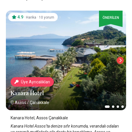
4.9
·
·
Harika
10 yorum
ÖNERİLEN
Üye Ayrıcalıkları
Kanara Hotel
Assos
/
Çanakkale
Kanara Hotel, Assos Çanakkale
Kanara Hotel Assos’ta denize sıfır konumda, verandalı odaları