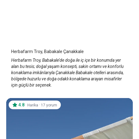
Herbafarm Troy
Assos
/
Çanakkale
Herbafarm Troy, Babakale Çanakkale
Herbafarm Troy, Babakale’de doğa ile iç içe bir konumda yer
alan bu tesis; doğal yaşam konsepti, sakin ortamı ve konforlu
konaklama imkânlarıyla Çanakkale Babakale otelleri arasında,
bölgede huzurlu ve doğa odaklı konaklama arayan misafirler
için güçlü bir seçenek.
4.8
·
·
Harika
17 yorum