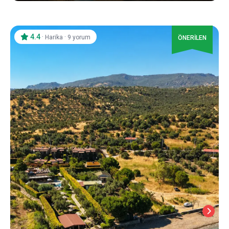
4.4
·
·
Harika
9 yorum
ÖNERİLEN