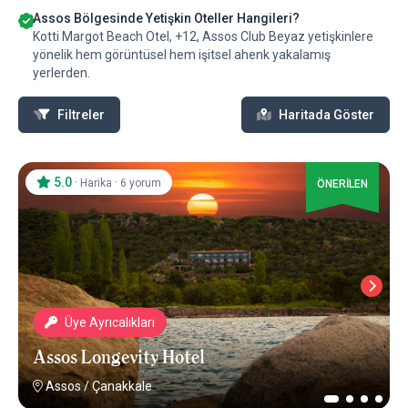
Assos Bölgesinde Yetişkin Oteller Hangileri?
Kotti Margot Beach Otel, +12, Assos Club Beyaz yetişkinlere
yönelik hem görüntüsel hem işitsel ahenk yakalamış
yerlerden.
Filtreler
Haritada Göster
5.0
·
·
Harika
6 yorum
ÖNERİLEN
Üye Ayrıcalıkları
Assos Longevity Hotel
Assos
/
Çanakkale