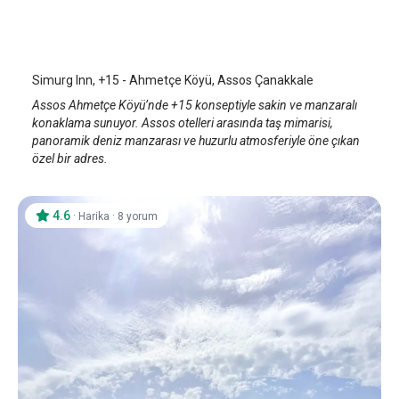
Simurg Inn, +15 - Ahmetçe Köyü
Assos
/
Çanakkale
Simurg Inn, +15 - Ahmetçe Köyü, Assos Çanakkale
Assos Ahmetçe Köyü’nde +15 konseptiyle sakin ve manzaralı
konaklama sunuyor. Assos otelleri arasında taş mimarisi,
panoramik deniz manzarası ve huzurlu atmosferiyle öne çıkan
özel bir adres.
4.6
·
·
Harika
8 yorum