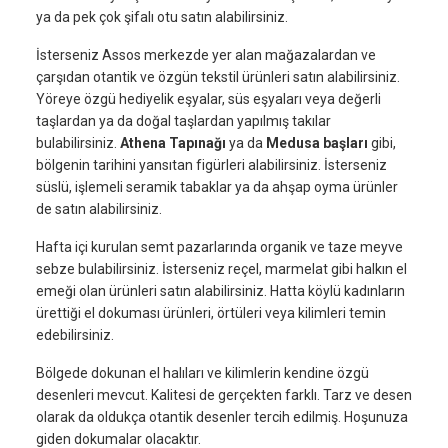
ya da pek çok şifalı otu satın alabilirsiniz.
İsterseniz Assos merkezde yer alan mağazalardan ve
çarşıdan otantik ve özgün tekstil ürünleri satın alabilirsiniz.
Yöreye özgü hediyelik eşyalar, süs eşyaları veya değerli
taşlardan ya da doğal taşlardan yapılmış takılar
bulabilirsiniz.
Athena
Tapınağı
ya da
Medusa
başları
gibi,
bölgenin tarihini yansıtan figürleri alabilirsiniz. İsterseniz
süslü, işlemeli seramik tabaklar ya da ahşap oyma ürünler
de satın alabilirsiniz.
Hafta içi kurulan semt pazarlarında organik ve taze meyve
sebze bulabilirsiniz. İsterseniz reçel, marmelat gibi halkın el
emeği olan ürünleri satın alabilirsiniz. Hatta köylü kadınların
ürettiği el dokuması ürünleri, örtüleri veya kilimleri temin
edebilirsiniz.
Bölgede dokunan el halıları ve kilimlerin kendine özgü
desenleri mevcut. Kalitesi de gerçekten farklı. Tarz ve desen
olarak da oldukça otantik desenler tercih edilmiş. Hoşunuza
giden dokumalar olacaktır.