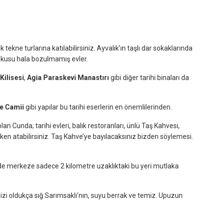
ekne turlarına katılabilirsiniz. Ayvalık’ın taşlı dar sokaklarında
i dokusu hala bozulmamış evler.
 Kilisesi
,
Agia Paraskevi Manastırı
gibi diğer tarihi binaları da
ye Camii
gibi yapılar bu tarihi eserlerin en önemlilerinden.
lan Cunda; tarihi evleri, balık restoranları, ünlü Taş Kahvesi,
ken atabilirsiniz. Taş Kahve’ye bayılacaksınız bizden söylemesi.
izde merkeze sadece 2 kilometre uzaklıktaki bu yeri mutlaka
i oldukça sığ Sarımsaklı’nın, suyu berrak ve temiz. Upuzun