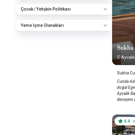
Çocuk / Yetişkin Politikası
Yeme İçme Olanakları
Sukha
Ayvalı
Sukha Cun
Cunda Ada
doğal Ege 
Ayvalık Bal
deneyimi a
4.4
·
H