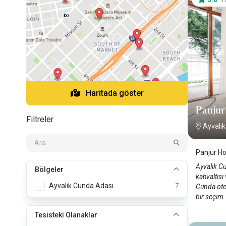
H
Haritada göster
Panjur
Filtreler
Ayvalık
Panjur Ho
Ayvalık C
Bölgeler
kahvaltısı
Ayvalık Cunda Adası
7
Cunda otel
bir seçim.
Tesisteki Olanaklar