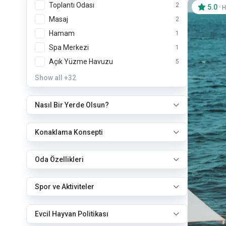
Toplantı Odası
2
5.0
·
H
Masaj
2
Hamam
1
Spa Merkezi
1
Açık Yüzme Havuzu
5
Show all
+32
Nasıl Bir Yerde Olsun?
Konaklama Konsepti
Oda Özellikleri
Spor ve Aktiviteler
Evcil Hayvan Politikası