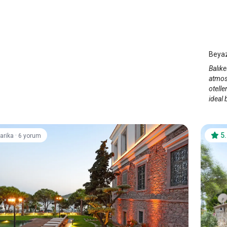
Bey
Ayv
Beyaz
Balık
atmosf
otelle
ideal 
·
5
arika
6 yorum