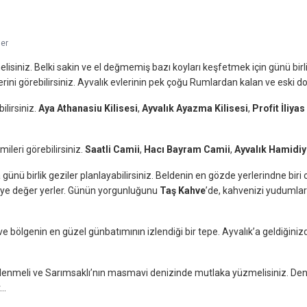
ler
isiniz. Belki sakin ve el değmemiş bazı koyları keşfetmek için günü birlik t
evlerini görebilirsiniz. Ayvalık evlerinin pek çoğu Rumlardan kalan ve esk
bilirsiniz.
Aya Athanasiu Kilisesi
,
Ayvalık Ayazma Kilisesi
,
Profit İliyas
ileri görebilirsiniz.
Saatli Camii
,
Hacı Bayram Camii
,
Ayvalık Hamidi
 günü birlik geziler planlayabilirsiniz. Beldenin en gözde yerlerindne biri o
ye değer yerler. Günün yorgunluğunu
Taş Kahve
’de, kahvenizi yudumlar
ve bölgenin en güzel günbatımının izlendiği bir tepe. Ayvalık’a geldiğin
nmeli ve Sarımsaklı’nın masmavi denizinde mutlaka yüzmelisiniz. Deniz
er…