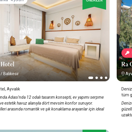
arika
4 yorum
ÖNERİLEN
 Hotel
Ra O
/
Balıkesir
Ayv
tel, Ayvalık
Deniz
tüm gü
unda Adası’nda 12 odalı tasarım konsepti, ev yapımı serpme
kalab
 ve estetik havuz alanıyla dört mevsim konfor sunuyor.
Denize
bir ail
leri arasında romantik ve şık konaklama arayanlar için ideal
güzell
uzakta