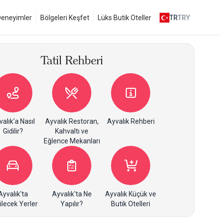
 Deneyimler
Bölgeleri Keşfet
Lüks Butik Oteller
TR
TRY
Tatil Rehberi
alık'a Nasıl
Ayvalık Restoran,
Ayvalık Rehberi
Gidilir?
Kahvaltı ve
Eğlence Mekanları
Ayvalık'ta
Ayvalık'ta Ne
Ayvalık Küçük ve
ilecek Yerler
Yapılır?
Butik Otelleri