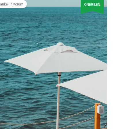
·
arika
4 yorum
ÖNERİLEN