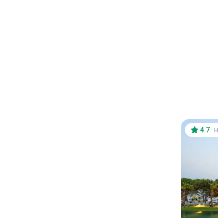
4.7
·
H