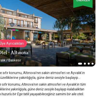
ÖNERİLEN
Üye Ayrıcalıkları
tel - Altınova
alık
/
Balıkesir
e sıfır konumu, Altınova'nın sakin atmosferi ve Ayvalık'ın
zelliklerine yakınlığıyla, güne deniz sesiyle başlayıp
alıktan uzakta huzurlu bir Ege tatili yaşayabileceğiniz samimi
 sıfır konumu, Altınova'nın sakin atmosferi ve Ayvalık'ın tüm
e oteli.
iklerine yakınlığıyla, güne deniz sesiyle başlayıp kalabalıktan
 huzurlu bir Ege tatili yaşayabileceğiniz samimi bir aile oteli.