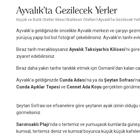
Ayvalık'ta Gezilecek Yerler
Küçük ve Butik Oteller Sitesi
Balıkesir Otelleri
Ayvalık'ta Gezilecek Yer
Ayvalık’a geldiğinizde öncelikle Ayvalık merkezi ve çarşıyı gezmel
yürüyüş yapıp bol bol fotoğraf çekebilirsiniz. Ayvalık’ın tarihi 
Biraz tarih meraklısıysanız
Ayvalık Taksiyarhis Kilisesi
’ni göre
ziyaret edebilirsiniz.
Biraz daha yakın tarihe tanıklık etmek için Osmanlı’dan kalan cam
Ayvalık’a geldiğinizde
Cunda Adası
’na ya da
Şeytan Sofrası
’na
Cunda Aşıklar Tepesi
ve
Cennet Ada Koyu
gerçekten görülme
Şeytan Sofrası ise efsanelere göre şeytanın ayak izinin olduğu 
görmelisiniz.
Sarımsaklı Plajı
’nda o tertemiz ve yumuşacık kumlarda güneşle
kumsal, tertemiz deniz ve kumsal boyunca küçük küçük kafel