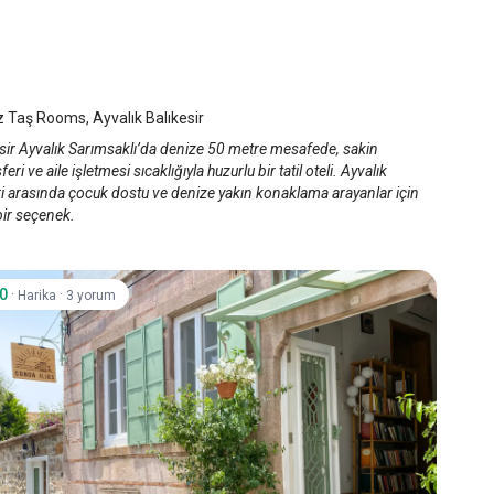
az Taş Rooms
alık
/
Balıkesir
 Taş Rooms, Ayvalık Balıkesir
esir Ayvalık Sarımsaklı’da denize 50 metre mesafede, sakin
eri ve aile işletmesi sıcaklığıyla huzurlu bir tatil oteli. Ayvalık
ri arasında çocuk dostu ve denize yakın konaklama arayanlar için
bir seçenek.
.0
·
·
Harika
3 yorum