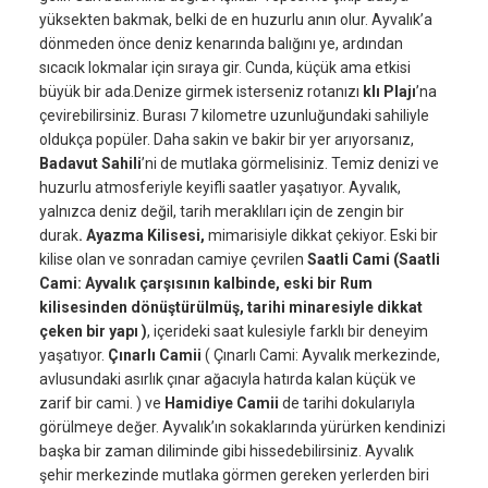
yüksekten bakmak, belki de en huzurlu anın olur. Ayvalık’a
dönmeden önce deniz kenarında balığını ye, ardından
sıcacık lokmalar için sıraya gir. Cunda, küçük ama etkisi
büyük bir ada.Denize girmek isterseniz rotanızı
klı Plajı
’na
çevirebilirsiniz. Burası 7 kilometre uzunluğundaki sahiliyle
oldukça popüler. Daha sakin ve bakir bir yer arıyorsanız,
Badavut Sahili
’ni de mutlaka görmelisiniz. Temiz denizi ve
huzurlu atmosferiyle keyifli saatler yaşatıyor. Ayvalık,
yalnızca deniz değil, tarih meraklıları için de zengin bir
durak
. Ayazma Kilisesi,
mimarisiyle dikkat çekiyor. Eski bir
kilise olan ve sonradan camiye çevrilen
Saatli Cami (Saatli
Cami: Ayvalık çarşısının kalbinde, eski bir Rum
kilisesinden dönüştürülmüş, tarihi minaresiyle dikkat
çeken bir yapı )
, içerideki saat kulesiyle farklı bir deneyim
yaşatıyor.
Çınarlı Camii
( Çınarlı Cami: Ayvalık merkezinde,
avlusundaki asırlık çınar ağacıyla hatırda kalan küçük ve
zarif bir cami. ) ve
Hamidiye Camii
de tarihi dokularıyla
görülmeye değer. Ayvalık’ın sokaklarında yürürken kendinizi
başka bir zaman diliminde gibi hissedebilirsiniz. Ayvalık
şehir merkezinde mutlaka görmen gereken yerlerden biri