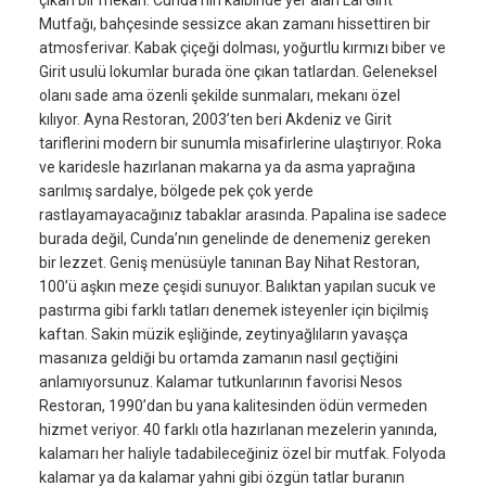
Mutfağı, bahçesinde sessizce akan zamanı hissettiren bir
atmosferivar. Kabak çiçeği dolması, yoğurtlu kırmızı biber ve
Girit usulü lokumlar burada öne çıkan tatlardan. Geleneksel
olanı sade ama özenli şekilde sunmaları, mekanı özel
kılıyor. Ayna Restoran, 2003’ten beri Akdeniz ve Girit
tariflerini modern bir sunumla misafirlerine ulaştırıyor. Roka
ve karidesle hazırlanan makarna ya da asma yaprağına
sarılmış sardalye, bölgede pek çok yerde
rastlayamayacağınız tabaklar arasında. Papalina ise sadece
burada değil, Cunda’nın genelinde de denemeniz gereken
bir lezzet. Geniş menüsüyle tanınan Bay Nihat Restoran,
100’ü aşkın meze çeşidi sunuyor. Balıktan yapılan sucuk ve
pastırma gibi farklı tatları denemek isteyenler için biçilmiş
kaftan. Sakin müzik eşliğinde, zeytinyağlıların yavaşça
masanıza geldiği bu ortamda zamanın nasıl geçtiğini
anlamıyorsunuz. Kalamar tutkunlarının favorisi Nesos
Restoran, 1990’dan bu yana kalitesinden ödün vermeden
hizmet veriyor. 40 farklı otla hazırlanan mezelerin yanında,
kalamarı her haliyle tadabileceğiniz özel bir mutfak. Folyoda
kalamar ya da kalamar yahni gibi özgün tatlar buranın