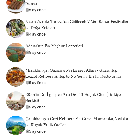
Adresi
5 ay önce
Nisan Ayında Türkiye’de Gidilecek 7 Yer: Bahar Festivalleri
ve Doğa Rotaları
4 ay önce
Adana'nın En Meşhur Lezzetleri
5 ay önce
Meraklısı için Gaziantep'in Lezzet Atlası - Gaziantep
Lezzet Rehberi: Antep’te Ne Yenir? En İyi Restoranlar
5 ay önce
2025’in En İlginç ve Sıra Dışı 13 Küçük Oteli (Türkiye
Seçkisi)
5 ay önce
Çamlıhemşin Gezi Rehberi: En Güzel Manzaralar, Yaylalar
ve Küçük Butik Oteller
5 ay önce