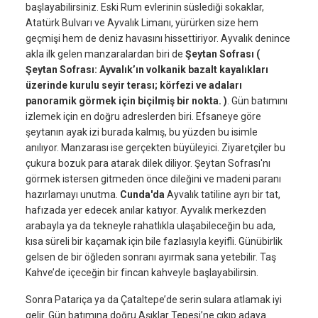
başlayabilirsiniz. Eski Rum evlerinin süslediği sokaklar,
Atatürk Bulvarı ve Ayvalık Limanı, yürürken size hem
geçmişi hem de deniz havasını hissettiriyor. Ayvalık denince
akla ilk gelen manzaralardan biri de
Şeytan Sofrası (
Şeytan Sofrası: Ayvalık’ın volkanik bazalt kayalıkları
üzerinde kurulu seyir terası; körfezi ve adaları
panoramik görmek için biçilmiş bir nokta. )
. Gün batımını
izlemek için en doğru adreslerden biri. Efsaneye göre
şeytanın ayak izi burada kalmış, bu yüzden bu isimle
anılıyor. Manzarası ise gerçekten büyüleyici. Ziyaretçiler bu
çukura bozuk para atarak dilek diliyor. Şeytan Sofrası'nı
görmek istersen gitmeden önce dileğini ve madeni paranı
hazırlamayı unutma.
Cunda'da
Ayvalık tatiline ayrı bir tat,
hafızada yer edecek anılar katıyor. Ayvalık merkezden
arabayla ya da tekneyle rahatlıkla ulaşabileceğin bu ada,
kısa süreli bir kaçamak için bile fazlasıyla keyifli. Günübirlik
gelsen de bir öğleden sonranı ayırmak sana yetebilir. Taş
Kahve’de içeceğin bir fincan kahveyle başlayabilirsin.
Sonra Patariça ya da Çataltepe’de serin sulara atlamak iyi
gelir. Gün batımına doğru Aşıklar Tepesi’ne çıkıp adaya