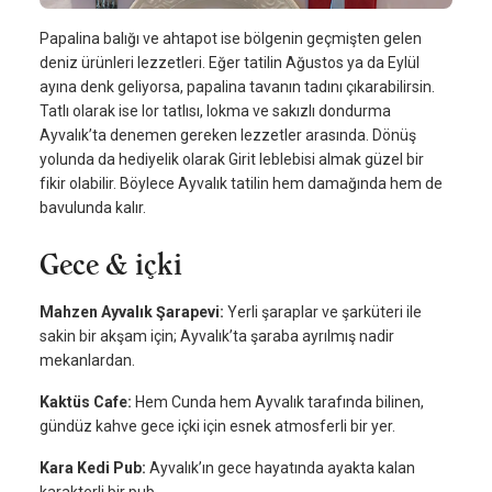
Papalina balığı ve ahtapot ise bölgenin geçmişten gelen
deniz ürünleri lezzetleri. Eğer tatilin Ağustos ya da Eylül
ayına denk geliyorsa, papalina tavanın tadını çıkarabilirsin.
Tatlı olarak ise lor tatlısı, lokma ve sakızlı dondurma
Ayvalık’ta denemen gereken lezzetler arasında. Dönüş
yolunda da hediyelik olarak Girit leblebisi almak güzel bir
fikir olabilir. Böylece Ayvalık tatilin hem damağında hem de
bavulunda kalır.
Gece & içki
Mahzen Ayvalık Şarapevi:
Yerli şaraplar ve şarküteri ile
sakin bir akşam için; Ayvalık’ta şaraba ayrılmış nadir
mekanlardan.
Kaktüs Cafe:
Hem Cunda hem Ayvalık tarafında bilinen,
gündüz kahve gece içki için esnek atmosferli bir yer.
Kara Kedi Pub:
Ayvalık’ın gece hayatında ayakta kalan
karakterli bir pub.