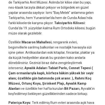
de Tarkiyarhis Anıt Müzesi. Aslında bir kilise olan bu yapı,
neo-klasik tarzıyla dikkat çekiyor ve bölgedeki en güzel
yapılar arasında sayılıyor. İsmi “Baş Melek” anlamına gelen
Tarkiyarhis, hem Yunanistan’da hem de Cunda Adası’nda
farklı kiliselerde karşına çıkıyor.
Taksiyarhis Kilisesi:
Cunda’da 19. yüzyıldan kalma Rum Ortodoks kilisesi; bugün
müze olarak gezilebilir.
Özellikle
Macaron Mahallesi
, rengarenk evleri,
begonvillerle sarılmış balkonları ve nostaljik havasıyla sizi
içine çeker. Antikacılardan eski kitaplar, fincanlar, plaklar ya
da küçük hediyelikler alarak bu geziden kalıcı anılarla
dönebilirsiniz. Gezinizi biraz daha zenginleştirmek
isterseniz;
Ayvalık Adaları Tabiat Parkı, Cennet Tepesi (
Çam ormanlarıyla kaplı, körfeze hâkim yüksek bir seyir
alanı; özellikle gün batımında çok aranır. ), Rahmi Koç
Müzesi, Ortunç Koyu, Şirinkent Plajı, Ayvalık Kamp
Alanları
ve özellikle her hafta kurulan
Bit Pazarı
, Ayvalık’ın
keşfedilmeyi bekleyen güzelliklerinden sadece birkaçı.
Pateriça Koyu:
Terk edilmiş Rum evleri arasında açık hava