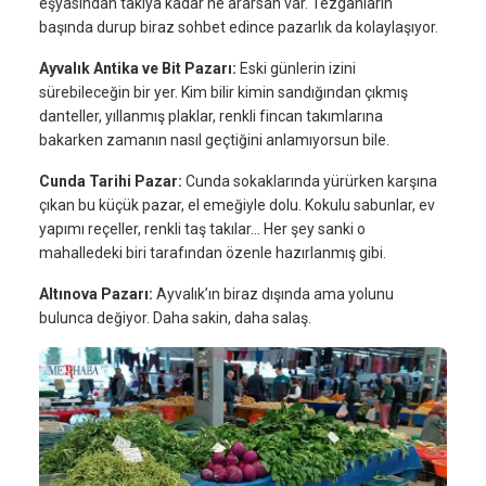
eşyasından takıya kadar ne ararsan var. Tezgahların
başında durup biraz sohbet edince pazarlık da kolaylaşıyor.
Ayvalık Antika ve Bit Pazarı:
Eski günlerin izini
sürebileceğin bir yer. Kim bilir kimin sandığından çıkmış
danteller, yıllanmış plaklar, renkli fincan takımlarına
bakarken zamanın nasıl geçtiğini anlamıyorsun bile.
Cunda Tarihi Pazar:
Cunda sokaklarında yürürken karşına
çıkan bu küçük pazar, el emeğiyle dolu. Kokulu sabunlar, ev
yapımı reçeller, renkli taş takılar… Her şey sanki o
mahalledeki biri tarafından özenle hazırlanmış gibi.
Altınova Pazarı:
Ayvalık’ın biraz dışında ama yolunu
bulunca değiyor. Daha sakin, daha salaş.