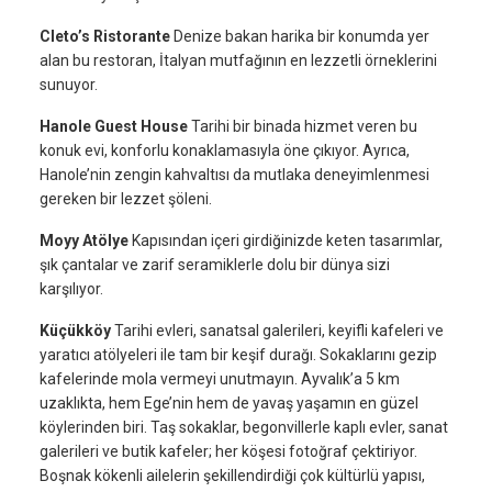
Cleto’s Ristorante
Denize bakan harika bir konumda yer
alan bu restoran, İtalyan mutfağının en lezzetli örneklerini
sunuyor.
Hanole Guest House
Tarihi bir binada hizmet veren bu
konuk evi, konforlu konaklamasıyla öne çıkıyor. Ayrıca,
Hanole’nin zengin kahvaltısı da mutlaka deneyimlenmesi
gereken bir lezzet şöleni.
Moyy Atölye
Kapısından içeri girdiğinizde keten tasarımlar,
şık çantalar ve zarif seramiklerle dolu bir dünya sizi
karşılıyor.
Küçükköy
Tarihi evleri, sanatsal galerileri, keyifli kafeleri ve
yaratıcı atölyeleri ile tam bir keşif durağı. Sokaklarını gezip
kafelerinde mola vermeyi unutmayın. Ayvalık’a 5 km
uzaklıkta, hem Ege’nin hem de yavaş yaşamın en güzel
köylerinden biri. Taş sokaklar, begonvillerle kaplı evler, sanat
galerileri ve butik kafeler; her köşesi fotoğraf çektiriyor.
Boşnak kökenli ailelerin şekillendirdiği çok kültürlü yapısı,