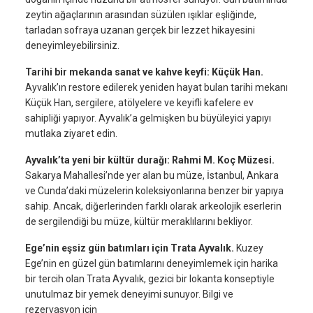
zeytin ağaçlarının arasından süzülen ışıklar eşliğinde,
tarladan sofraya uzanan gerçek bir lezzet hikayesini
deneyimleyebilirsiniz.
Tarihi bir mekanda sanat ve kahve keyfi: Küçük Han.
Ayvalık’ın restore edilerek yeniden hayat bulan tarihi mekanı
Küçük Han, sergilere, atölyelere ve keyifli kafelere ev
sahipliği yapıyor. Ayvalık’a gelmişken bu büyüleyici yapıyı
mutlaka ziyaret edin.
Ayvalık’ta yeni bir kültür durağı: Rahmi M. Koç Müzesi.
Sakarya Mahallesi’nde yer alan bu müze, İstanbul, Ankara
ve Cunda’daki müzelerin koleksiyonlarına benzer bir yapıya
sahip. Ancak, diğerlerinden farklı olarak arkeolojik eserlerin
de sergilendiği bu müze, kültür meraklılarını bekliyor.
Ege’nin eşsiz gün batımları için Trata Ayvalık.
Kuzey
Ege’nin en güzel gün batımlarını deneyimlemek için harika
bir tercih olan Trata Ayvalık, gezici bir lokanta konseptiyle
unutulmaz bir yemek deneyimi sunuyor. Bilgi ve
rezervasyon için