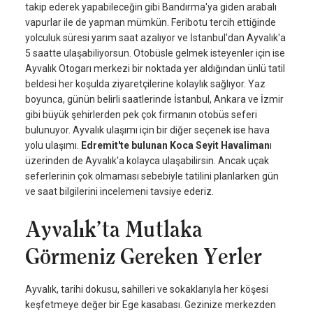
takip ederek yapabileceğin gibi Bandırma'ya giden arabalı
vapurlar ile de yapman mümkün. Feribotu tercih ettiğinde
yolculuk süresi yarım saat azalıyor ve İstanbul'dan Ayvalık'a
5 saatte ulaşabiliyorsun. Otobüsle gelmek isteyenler için ise
Ayvalık Otogarı merkezi bir noktada yer aldığından ünlü tatil
beldesi her koşulda ziyaretçilerine kolaylık sağlıyor. Yaz
boyunca, günün belirli saatlerinde İstanbul, Ankara ve İzmir
gibi büyük şehirlerden pek çok firmanın otobüs seferi
bulunuyor. Ayvalık ulaşımı için bir diğer seçenek ise hava
yolu ulaşımı.
Edremit'te bulunan Koca Seyit Havaliman
ı
üzerinden de Ayvalık'a kolayca ulaşabilirsin. Ancak uçak
seferlerinin çok olmaması sebebiyle tatilini planlarken gün
ve saat bilgilerini incelemeni tavsiye ederiz.
Ayvalık’ta Mutlaka
Görmeniz Gereken Yerler
Ayvalık, tarihi dokusu, sahilleri ve sokaklarıyla her köşesi
keşfetmeye değer bir Ege kasabası. Gezinize merkezden