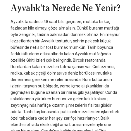
Ayvalık'ta Nerede Ne Yenir?
Ayvalık’ta sadece 48 saat bile geçirsen, mutlaka birkaç
fazladan kilo almayı göze almalısın. Çünkü buranın mutfağı
öyle zengin ki, tadına bakmadan dönmek olmaz. En meşhur
lezzetlerden biri Ayvalık tostudur; şehrin pek çok küçük
büfesinde nefis bir tost bulmak mümkün. Tarih boyunca
farklı kültürlerin etkisi altında kalan Ayvalık mutfağında
özellikle Giritli izleri çok belirgindir. Birçok restoranda
Rumlardan kalan mezeleri tatma şansın var. Girit ezmesi,
radika, kabak çiçeği dolması ve deniz börülcesi mutlaka
denenmesi gereken mezeler arasında. Rum kültürünün
izlerini taşıyan bu bölgede, yeme içme alışkanlıkları da
geçmişten bugüne uzanan bir miras gibi yaşatılıyor. Cunda
sokaklarında yürürken burnunuza gelen kekik kokusu,
zeytinyağında hafifçe kızarmış mezelerin fısıltısı gibidir
adeta. Tarihi taş binasında, patlıcanlı mezelerden işkembeli
özel tabaklara kadar her şey zarifçe hazırlanıyor. Balık
elbette sofrada eksik değil ama burası mezeleriyle öne
çıkan bir mekan. Cunda’nın kalbinde yer alan Lal Girit