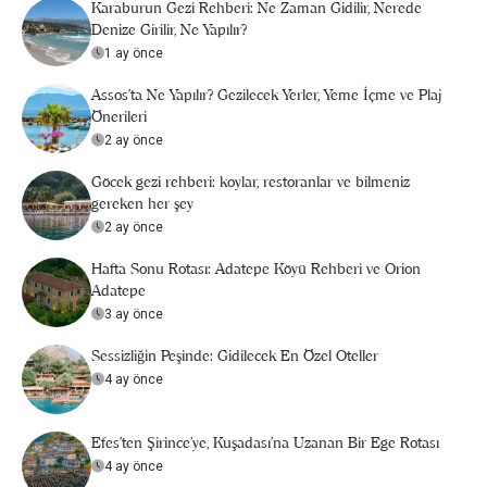
Karaburun Gezi Rehberi: Ne Zaman Gidilir, Nerede
Denize Girilir, Ne Yapılır?
1 ay önce
Assos’ta Ne Yapılır? Gezilecek Yerler, Yeme İçme ve Plaj
Önerileri
2 ay önce
Göcek gezi rehberi: koylar, restoranlar ve bilmeniz
gereken her şey
2 ay önce
Hafta Sonu Rotası: Adatepe Köyü Rehberi ve Orion
Adatepe
3 ay önce
Sessizliğin Peşinde: Gidilecek En Özel Oteller
4 ay önce
Efes’ten Şirince’ye, Kuşadası’na Uzanan Bir Ege Rotası
4 ay önce