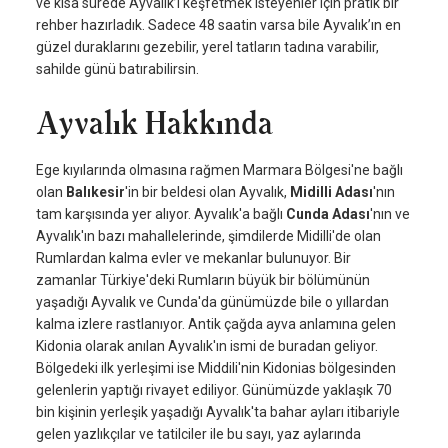
ve kısa sürede Ayvalık’ı keşfetmek isteyenler için pratik bir
rehber hazırladık. Sadece 48 saatin varsa bile Ayvalık’ın en
güzel duraklarını gezebilir, yerel tatların tadına varabilir,
sahilde günü batırabilirsin.
Ayvalık Hakkında
Ege kıyılarında olmasına rağmen Marmara Bölgesi'ne bağlı
olan
Balıkesir
'in bir beldesi olan Ayvalık,
Midilli Adası
'nın
tam karşısında yer alıyor. Ayvalık'a bağlı
Cunda Adası
'nın ve
Ayvalık'ın bazı mahallelerinde, şimdilerde Midilli'de olan
Rumlardan kalma evler ve mekanlar bulunuyor. Bir
zamanlar Türkiye'deki Rumların büyük bir bölümünün
yaşadığı Ayvalık ve Cunda'da günümüzde bile o yıllardan
kalma izlere rastlanıyor. Antik çağda ayva anlamına gelen
Kidonia olarak anılan Ayvalık'ın ismi de buradan geliyor.
Bölgedeki ilk yerleşimi ise Middili'nin Kidonias bölgesinden
gelenlerin yaptığı rivayet ediliyor. Günümüzde yaklaşık 70
bin kişinin yerleşik yaşadığı Ayvalık'ta bahar ayları itibariyle
gelen yazlıkçılar ve tatilciler ile bu sayı, yaz aylarında