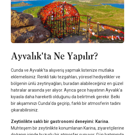
Ayvalık'ta Ne Yapılır?
Cunda ve Ayvalık’ta alışveriş yapmak listenize mutlaka
eklemelisiniz. Renkli takı tezgahları, yöresel hediyelikler ve
bölgenin ünlü zeytinyağları, buradan alabileceğiniz en güzel
hatıralar arasında yer alıyor. Ayrıca gece hayatının Ayvalık’a
kıyasla daha hareketli olduğunu da belirtmek gerekir. Belki
bir akşamınızı Cunda’da geçirip, farklı bir atmosferin tadını
çıkarabilirsiniz.
Zeytinlikte saklı bir gastronomi deneyimi: Karina.
Muhteşem bir zeytinlikte konumlanan Karina, ziyaretçilerine
doğanın içinde huzurlu bir atmosfer sunuyor. Gün batımında