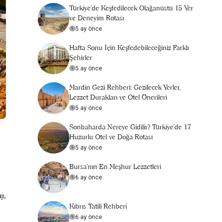
Türkiye’de Keşfedilecek Olağanüstü 15 Yer
ve Deneyim Rotası
5 ay önce
Hafta Sonu İçin Keşfedebileceğiniz Farklı
Şehirler
5 ay önce
Mardin Gezi Rehberi: Gezilecek Yerler,
Lezzet Durakları ve Otel Önerileri
5 ay önce
Sonbaharda Nereye Gidilir? Türkiye’de 17
Huzurlu Otel ve Doğa Rotası
5 ay önce
Bursa’nın En Meşhur Lezzetleri
6 ay önce
ı,
Kıbrıs Tatili Rehberi
6 ay önce