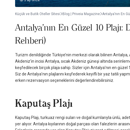
5 ay önce
Küçük ve Butik Oteller Sitesi
Blog | Priveia Magazine
Antalya’nın En Güz
Antalya’nın En Güzel 10 Plajı: D
Rehberi)
Turizm denildiğinde Türkiye’nin merkezi olarak bilinen Antalya, A
Akdeniz'in incisi Antalya, sıcak Akdeniz güneşi altında serinlem
keşfedilecek birçok plaja sahip. Sizler için Antalya’nın en güzel 10
Siz de Antalya’nın plajlarını keşfederek keyifli bir yaz tatili yap
erken rezervasyon seçeneklerini değerlendirebilirsiniz.
Kaputaş Plajı
Kaputaş Plajı, turkuaz rengi suları ve doğal kumlarıyla ünlü, ade
yer alıyor. Antalya kıyılarının doğal parçası olan falezlerin aras