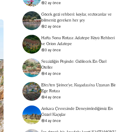
2 ay önce
Göcek gezi rehberi: koylar, restoranlar ve
bilmeniz gereken her şey
2 ay önce
Hafta Sonu Rotası: Adatepe Köyü Rehberi
ve Orion Adatepe
3 ay önce
Sessizliğin Peşinde: Gidilecek En Özel
Oteller
4 ay önce
Efes’ten Şirince’ye, Kuşadası’na Uzanan Bir
Ege Rotası
4 ay önce
Ankara Çevresinde Deneyimlediğimiz En
Güzel Kaçışlar
4 ay önce