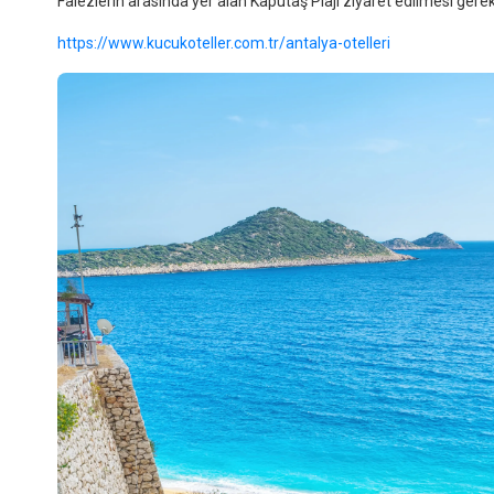
Falezlerin arasında yer alan Kaputaş Plajı ziyaret edilmesi gereke
https://www.kucukoteller.com.tr/antalya-otelleri