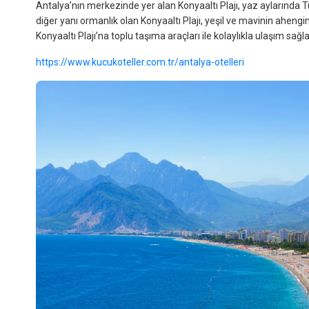
Antalya’nın merkezinde yer alan Konyaaltı Plajı, yaz aylarında Türk
diğer yanı ormanlık olan Konyaaltı Plajı, yeşil ve mavinin aheng
Konyaaltı Plajı’na toplu taşıma araçları ile kolaylıkla ulaşım sağla
https://www.kucukoteller.com.tr/antalya-otelleri