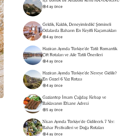
İçe dönük bir Anadolu kenti KASTAMONU
4 ay önce
Geldik, Kaldık, Deneyimledik! Şömineli
Odalarda Baharın En Keyifli Kaçamakları
4 ay önce
Haziran Ayında Türkiye’de Tatil: Romantik
Çift Rotaları ve Aile Tatili Önerileri
4 ay önce
Haziran Ayında Türkiye’de Nereye Gidilir?
En Güzel 6 Yaz Rotası
4 ay önce
Gaziantep İmam Çağdaş: Kebap ve
Baklavanın Efsane Adresi
5 ay önce
Nisan Ayında Türkiye’de Gidilecek 7 Yer:
Bahar Festivalleri ve Doğa Rotaları
4 ay önce