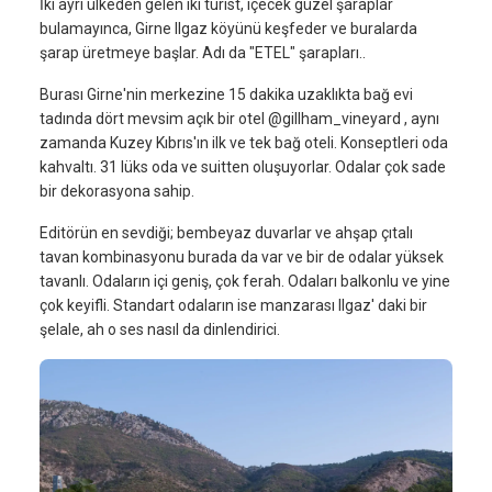
İki ayrı ülkeden gelen iki turist, içecek güzel şaraplar
bulamayınca, Girne Ilgaz köyünü keşfeder ve buralarda
şarap üretmeye başlar. Adı da "ETEL" şarapları..
Burası Girne'nin merkezine 15 dakika uzaklıkta bağ evi
tadında dört mevsim açık bir otel @gillham_vineyard , aynı
zamanda Kuzey Kıbrıs'ın ilk ve tek bağ oteli. Konseptleri oda
kahvaltı. 31 lüks oda ve suitten oluşuyorlar. Odalar çok sade
bir dekorasyona sahip.
Editörün en sevdiği; bembeyaz duvarlar ve ahşap çıtalı
tavan kombinasyonu burada da var ve bir de odalar yüksek
tavanlı. Odaların içi geniş, çok ferah. Odaları balkonlu ve yine
çok keyifli. Standart odaların ise manzarası Ilgaz' daki bir
şelale, ah o ses nasıl da dinlendirici.