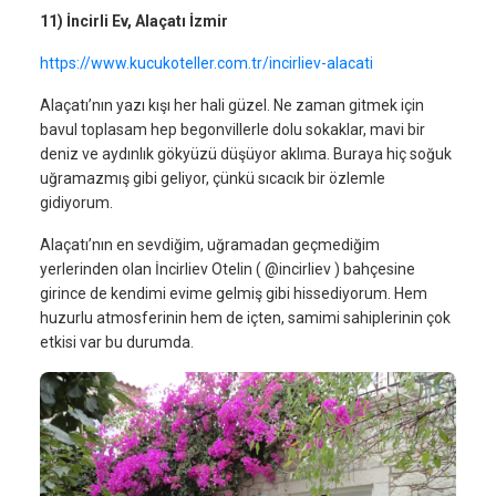
11) İncirli Ev, Alaçatı İzmir
https://www.kucukoteller.com.tr/incirliev-alacati
Alaçatı’nın yazı kışı her hali güzel. Ne zaman gitmek için
bavul toplasam hep begonvillerle dolu sokaklar, mavi bir
deniz ve aydınlık gökyüzü düşüyor aklıma. Buraya hiç soğuk
uğramazmış gibi geliyor, çünkü sıcacık bir özlemle
gidiyorum.
Alaçatı’nın en sevdiğim, uğramadan geçmediğim
yerlerinden olan İncirliev Otelin ( @incirliev ) bahçesine
girince de kendimi evime gelmiş gibi hissediyorum. Hem
huzurlu atmosferinin hem de içten, samimi sahiplerinin çok
etkisi var bu durumda.