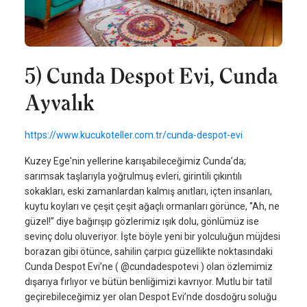
5) Cunda Despot Evi, Cunda
Ayvalık
https://www.kucukoteller.com.tr/cunda-despot-evi
Kuzey Ege'nin yellerine karışabileceğimiz Cunda’da;
sarımsak taşlarıyla yoğrulmuş evleri, girintili çıkıntılı
sokakları, eski zamanlardan kalmış anıtları, içten insanları,
kuytu koyları ve çeşit çeşit ağaçlı ormanları görünce, ‘’Ah, ne
güzel!’’ diye bağırışıp gözlerimiz ışık dolu, gönlümüz ise
sevinç dolu oluveriyor. İşte böyle yeni bir yolculuğun müjdesi
borazan gibi ötünce, sahilin çarpıcı güzellikte noktasındaki
Cunda Despot Evi’ne ( @cundadespotevi ) olan özlemimiz
dışarıya fırlıyor ve bütün benliğimizi kavrıyor. Mutlu bir tatil
geçirebileceğimiz yer olan Despot Evi’nde dosdoğru soluğu