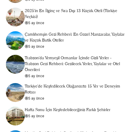
2025’in En İlginç ve Sıra Dışı 13 Küçük Oteli (Türkiye
Seçkisi)
5 ay önce
Çamlıhemşin Gezi Rehberi: En Güzel Manzaralar, Yaylalar
ve Küçük Butik Oteller
5 ay önce
Trabzon'da Yemyeşil Ormanlar İçinde Gizli Yerler -
Trabzon Gezi Rehberi: Gezilecek Yerler, Yaylalar ve Otel
Önerileri
5 ay önce
Türkiye’de Keşfedilecek Olağanüstü 15 Yer ve Deneyim
Rotası
5 ay önce
Hafta Sonu İçin Keşfedebileceğiniz Farklı Şehirler
5 ay önce