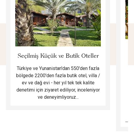
E
Seçilmiş Küçük ve Butik Oteller
Türkiye ve Yunanistan'dan 550'den fazla
Do
bölgede 2200'den fazla butik otel, villa /
ev ve dağ evi - her yıl tek tek kalite
m
denetimi için ziyaret ediliyor, inceleniyor
ve deneyimliyoruz...
B