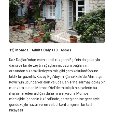
12) Momos - Adults Only +18 - Assos
Kaz Dağları’ndan esen o tatlı rüzgarın Ege’nin dalgalarıyla
dansı ve bir de zeytin ağaçlarının, üzüm bağlarının
arasından sızarak ilerleyen mis gibi çam kokuları!Konum
bildik bir güzellik, Kuzey Ege’deyim. Çanakkale’de Ahmetçe
Köyü’nün ucunda yer alan ve Ege Denizi’yle sarmaş dolaş bir
manzara sunan Momos Otel’de mitolojik hikayelerin bu
ilhamı nereden aldığını daha iyi anlıyorum. Momos
mitolojide ‘gecenin kızı’ rolünde, gerçeğinde ise gecesiyle
gündüzüyle huzur veren ve bol konfor içeren bir tatil
hikayesi!