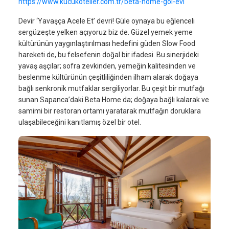
https://www.kucukoteller.com.tr/beta-home-gol-evi
Devir ‘Yavaşça Acele Et’ devri! Güle oynaya bu eğlenceli
sergüzeşte yelken açıyoruz biz de. Güzel yemek yeme
kültürünün yaygınlaştırılması hedefini güden Slow Food
hareketi de, bu felsefenin doğal bir ifadesi. Bu sinerjideki
yavaş aşçılar; sofra zevkinden, yemeğin kalitesinden ve
beslenme kültürünün çeşitliliğinden ilham alarak doğaya
bağlı senkronik mutfaklar sergiliyorlar. Bu çeşit bir mutfağı
sunan Sapanca’daki Beta Home da; doğaya bağlı kalarak ve
samimi bir restoran ortamı yaratarak mutfağın doruklara
ulaşabileceğini kanıtlamış özel bir otel.