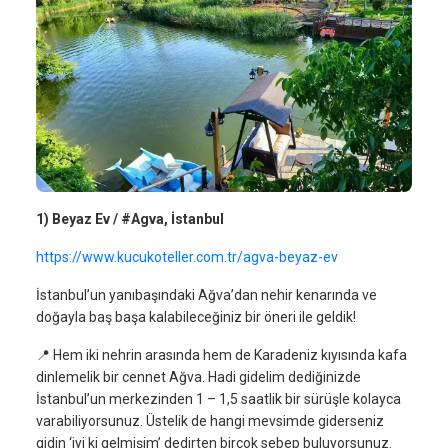
1) Beyaz Ev / #Agva, İstanbul
https://www.kucukoteller.com.tr/agva-beyaz-ev
İstanbul’un yanıbaşındaki Ağva’dan nehir kenarında ve
doğayla baş başa kalabileceğiniz bir öneri ile geldik!
📍 Hem iki nehrin arasında hem de Karadeniz kıyısında kafa
dinlemelik bir cennet Ağva. Hadi gidelim dediğinizde
İstanbul’un merkezinden 1 – 1,5 saatlik bir sürüşle kolayca
varabiliyorsunuz. Üstelik de hangi mevsimde giderseniz
gidin ‘iyi ki gelmişim’ dedirten birçok sebep buluyorsunuz.