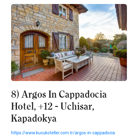
8) Argos In Cappadocia
Hotel, +12 - Uchisar,
Kapadokya
https://www.kucukoteller.com.tr/argos-in-cappadocia