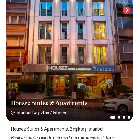
Housez Suites & Apartments
İstanbul Beşiktaş
/
İstanbul
Housez Suites & Apartments, Beşiktaş İstanbul
Beşiktaş otelleri içinde merkezi konumu, geniş süit daire