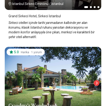
İstanbul Sirkeci Eminönü
/
İstanbul
Grand Sirkeci Hotel, Sirkeci İstanbul
Sirkeci otelleri içinde tarihi yarımadanın kalbinde yer alan
konumu, klasik İstanbul ruhunu yansıtan dekorasyonu ve
modern konfor anlayışıyla öne çıkan, merkezi ve karakterli bir
şehir oteli alternatifi.
5.0
·
·
Harika
1 yorum
Grandma's Wonderland