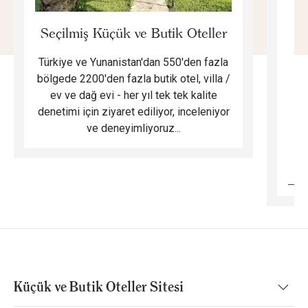
E
Seçilmiş Küçük ve Butik Oteller
Türkiye ve Yunanistan'dan 550'den fazla
Do
bölgede 2200'den fazla butik otel, villa /
ev ve dağ evi - her yıl tek tek kalite
m
denetimi için ziyaret ediliyor, inceleniyor
ve deneyimliyoruz...
B
Küçük ve Butik Oteller Sitesi