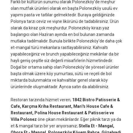
Farklı bir kültürün sunumu olarak Polonezköy'de meşhur
olan mutfak ürünleri olarak en başta Polonezköy usulü ev
yapımı pasta ve tatlılar gelmektedir. Buraya geldiğinizde
Polonya tarzı ceviz ve vişne likörünü de tadabilirsiniz. Ürün
olarak da kiraz çok meşhurdur. Polonezköy kirazı yaz
başlangıcı olan Haziran ayında en bol bulunan zamanda
mutlaka tadılmalıdır. Bunula birlikte Polonezköy'de daha çok
et-mangal türü mekanlara rastlayabilirsiniz. Kahvaltı
yapabileceğiniz ve brunch yapabileceğiniz mekânlar da bir
hayli geniş çeşitle siz değerli misafirlerin hizmetindedir.
Doğal bir ortama sahip olan Polonezköy'de yöresel ürünler
başta olmak üzere köy yumurtası, sütü ve reçeli de bol
miktarda bulunmakta ve kahvaltılar genel olarak köy
ürünlerinde oluşmaktadır. Ayrıca satın da alabilirsiniz.
Restoran tarzında hizmet veren;
1842 Bistro Patisserie &
Cafe, Karçma Kriha Restaurant, Mari's House Cafe &
Restaurant, Polina House Restaurant & Patisserie ve
Villa Polonez
öne çıkan mekânlardır. Eğer piknik tarzı ya da
et & mangal tarzı bir yer arıyorsanız;
Stella Et - Mangal,
Obora Et - Mangal, Polonezköy Köşem Bahçe, Güzelvadi