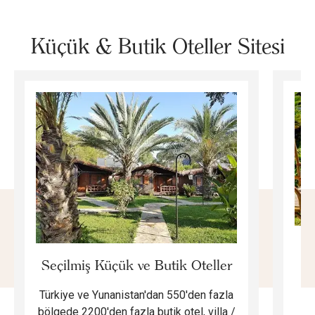
Küçük & Butik Oteller Sitesi
E
Seçilmiş Küçük ve Butik Oteller
Türkiye ve Yunanistan'dan 550'den fazla
Do
bölgede 2200'den fazla butik otel, villa /