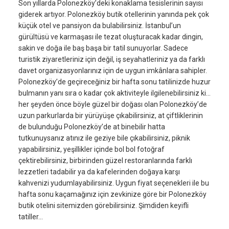
Son yıllarda Polonezköy’deki konaklama tesislerinin sayısı
giderek artıyor. Polonezköy butik otellerinin yanında pek çok
küçük otel ve pansiyon da bulabilirsiniz. İstanbul’un
gürültüsü ve karmaşası ile tezat oluşturacak kadar dingin,
sakin ve doğa ile baş başa bir tatil sunuyorlar. Sadece
turistik ziyaretleriniz için değil, iş seyahatleriniz ya da farklı
davet organizasyonlarınız için de uygun imkânlara sahipler.
Polonezköy’de geçireceğiniz bir hafta sonu tatilinizde huzur
bulmanın yanı sıra o kadar çok aktiviteyle ilgilenebilirsiniz ki…
her şeyden önce böyle güzel bir doğası olan Polonezköy’de
uzun parkurlarda bir yürüyüşe çıkabilirsiniz, at çiftliklerinin
de bulunduğu Polonezköy’de at binebilir hatta
tutkunuysanız atınız ile geziye bile çıkabilirsiniz, piknik
yapabilirsiniz, yeşillikler içinde bol bol fotoğraf
çektirebilirsiniz, birbirinden güzel restoranlarında farklı
lezzetleri tadabilir ya da kafelerinden doğaya karşı
kahvenizi yudumlayabilirsiniz. Uygun fiyat seçenekleri ile bu
hafta sonu kaçamağınız için zevkinize göre bir Polonezköy
butik otelini sitemizden görebilirsiniz. Şimdiden keyifli
tatiller…