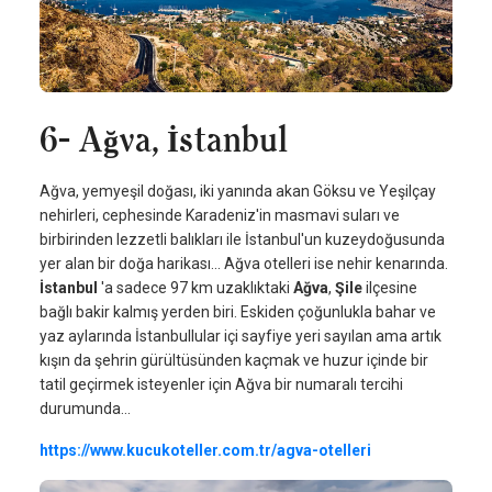
6- Ağva, İstanbul
Ağva, yemyeşil doğası, iki yanında akan Göksu ve Yeşilçay
nehirleri, cephesinde Karadeniz'in masmavi suları ve
birbirinden lezzetli balıkları ile İstanbul'un kuzeydoğusunda
yer alan bir doğa harikası... Ağva otelleri ise nehir kenarında.
İstanbul
'a sadece 97 km uzaklıktaki
Ağva
,
Şile
ilçesine
bağlı bakir kalmış yerden biri. Eskiden çoğunlukla bahar ve
yaz aylarında İstanbullular içi sayfiye yeri sayılan ama artık
kışın da şehrin gürültüsünden kaçmak ve huzur içinde bir
tatil geçirmek isteyenler için Ağva bir numaralı tercihi
durumunda...
https://www.kucukoteller.com.tr/agva-otelleri