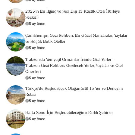
2025’in En İlginç ve Sıra Dışı 13 Küçük Oteli (Türkiye
Seçkisi)
5 ay önce
Çamlıhemşin Gezi Rehberi: En Güzel Manzaralar, Yaylalar
ve Küçük Butik Oteller
5 ay önce
Trabzon'da Yemyeşil Ormanlar İçinde Gizli Yerler -
Trabzon Gezi Rehberi: Gezilecek Yerler, Yaylalar ve Otel
Önerileri
5 ay önce
Türkiye’de Keşfedilecek Olağanüstü 15 Yer ve Deneyim
Rotası
5 ay önce
Hafta Sonu İçin Keşfedebileceğiniz Farklı Şehirler
5 ay önce