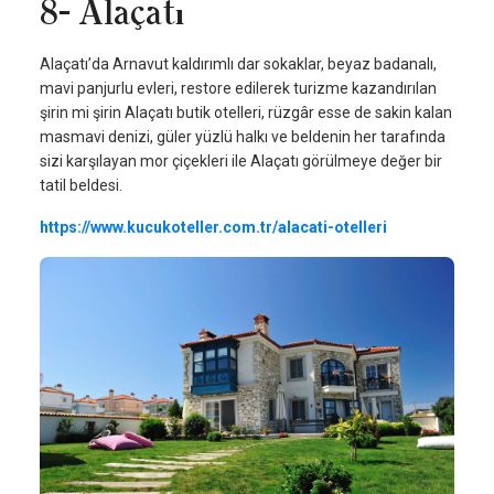
8- Alaçatı
Alaçatı’da Arnavut kaldırımlı dar sokaklar, beyaz badanalı,
mavi panjurlu evleri, restore edilerek turizme kazandırılan
şirin mi şirin Alaçatı butik otelleri, rüzgâr esse de sakin kalan
masmavi denizi, güler yüzlü halkı ve beldenin her tarafında
sizi karşılayan mor çiçekleri ile Alaçatı görülmeye değer bir
tatil beldesi.
https://www.kucukoteller.com.tr/alacati-otelleri