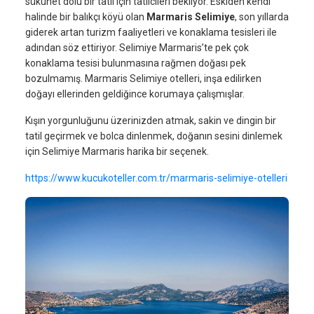
sükûnet dolu bir tatil için tatilcileri bekliyor. Eskiden kendi
halinde bir balıkçı köyü olan
Marmaris Selimiye
, son yıllarda
giderek artan turizm faaliyetleri ve konaklama tesisleri ile
adından söz ettiriyor. Selimiye Marmaris’te pek çok
konaklama tesisi bulunmasına rağmen doğası pek
bozulmamış. Marmaris Selimiye otelleri, inşa edilirken
doğayı ellerinden geldiğince korumaya çalışmışlar.
Kışın yorgunluğunu üzerinizden atmak, sakin ve dingin bir
tatil geçirmek ve bolca dinlenmek, doğanın sesini dinlemek
için Selimiye Marmaris harika bir seçenek.
https://www.kucukoteller.com.tr/marmaris-selimiye-otelleri