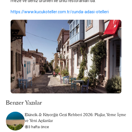
meze ve deniz ürünleri ile ünlü restoranları da.
https://www.kucukoteller.com.tr/cunda-adasi-otelleri
Benzer Yazılar
Ekincik & Köyceğiz Gezi Rehberi 2026: Plajlar, Yeme İçme
ve Yeni Açılanlar
3 hafta önce