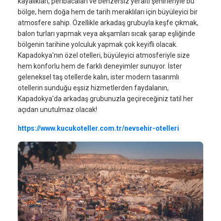
kayalıkları, peribacaları ve benzersiz yeraltı şehirleriyle bu
bölge, hem doğa hem de tarih meraklıları için büyüleyici bir
atmosfere sahip. Özellikle arkadaş grubuyla keşfe çıkmak,
balon turları yapmak veya akşamları sıcak şarap eşliğinde
bölgenin tarihine yolculuk yapmak çok keyifli olacak.
Kapadokya'nın özel otelleri, büyüleyici atmosferiyle size
hem konforlu hem de farklı deneyimler sunuyor. İster
geleneksel taş otellerde kalın, ister modern tasarımlı
otellerin sunduğu eşsiz hizmetlerden faydalanın,
Kapadokya'da arkadaş grubunuzla geçireceğiniz tatil her
açıdan unutulmaz olacak!
https://www.kucukoteller.com.tr/nevsehir-otelleri