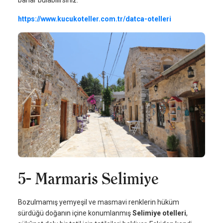
barlar bulabilirsiniz.
https://www.kucukoteller.com.tr/datca-otelleri
5- Marmaris Selimiye
Bozulmamış yemyeşil ve masmavi renklerin hüküm
sürdüğü doğanın içine konumlanmış
Selimiye otelleri
,