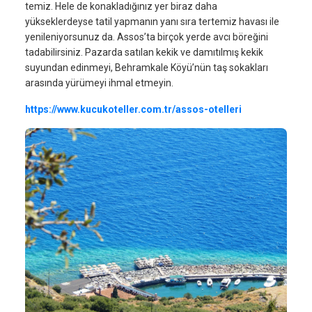
temiz. Hele de konakladığınız yer biraz daha
yükseklerdeyse tatil yapmanın yanı sıra tertemiz havası ile
yenileniyorsunuz da. Assos’ta birçok yerde avcı böreğini
tadabilirsiniz. Pazarda satılan kekik ve damıtılmış kekik
suyundan edinmeyi, Behramkale Köyü’nün taş sokakları
arasında yürümeyi ihmal etmeyin.
https://www.kucukoteller.com.tr/assos-otelleri