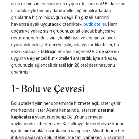
sizin ekibinizin enerjisine en uygun oteli bulmak! Bir kere şu
ortadaki öyle her şey dâhil oteller, eğlenceli arkadaş
gruplarına hiç mi hiç uygun değil. En güzeli, samimi
havanıza ayak uyduracak içtenlikteki
butik oteller
. Hem
doğası ve yalnız sizin grubunuza ait olacak bahçesi ve
restoranı, hem de sizin içtenliğinize ve enerjinize ayak
uydurabilecek işletmeci ve çalışanlarıyla butik oteller, bu
yazın kalabalık tatili için en ideal seçenek! Biz de size en
uygun ve eğlenceli butik otelleri araştırdık, işte arkadaş
grubunuzla eğlenceli bir tatil için 20 otel destinasyonu
önerimiz:
1- Bolu ve Çevresi
Bolu otelleri yılın her döneminde hizmete açık. İster şehir
merkezinde, ister Abant kenarında, isterseniz
termal
kaplıcalara
yakın, isterseniz Bolu’nun yemyeşil
yaylalarında, isterseniz de Kartalkaya’da bembeyaz karlar
içinde bir konaklama imkânına sahipsiniz. Misafirlerine her
imkânı sağlayan Bolu otellerinde tatil yaparken iş hayatınızı