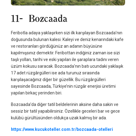
11- Bozcaada
Feribotla adaya yaklaşırken sizi ilk karşılayan Bozcaada’nın
doğusunda bulunan kalesi. Kaleyi ve deniz kenarındaki kafe
ve restoranları gördüğünüz an adanın büyüsüne
kapılmışsınız demektir. Feribottan indiğiniz zaman ise sizi
taşlı yolları, tarihi ve eski yapıları ile şaraplara tadını veren
üzüm kokusu saracak. Bozcaada'nın batı ucundaki yaklaşık
17 adet rüzgârgülleri ise ada turunuz sırasında
karşılaşacağınız diğer bir güzellik. Bu rüzgârgülleri
sayesinde Bozcaada, Türkiye’nin rüzgâr enerjisi üretimi
yapılan birkaç yerinden biri.
Bozcaada’da diğer tatil beldelerinin aksine daha sakin ve
sessiz bir tatil yapabilirsiniz. Özellikle geceleri bar ve gece
kulübü gürültüsünden oldukça uzak kalmış bir ada.
https://www.kucukoteller.com.tr/bozcaada-otelleri