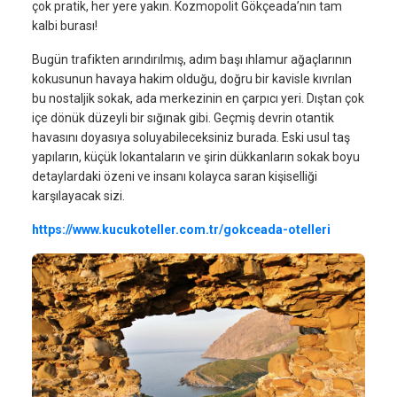
çok pratik, her yere yakın. Kozmopolit Gökçeada’nın tam
kalbi burası!
Bugün trafikten arındırılmış, adım başı ıhlamur ağaçlarının
kokusunun havaya hakim olduğu, doğru bir kavisle kıvrılan
bu nostaljik sokak, ada merkezinin en çarpıcı yeri. Dıştan çok
içe dönük düzeyli bir sığınak gibi. Geçmiş devrin otantik
havasını doyasıya soluyabileceksiniz burada. Eski usul taş
yapıların, küçük lokantaların ve şirin dükkanların sokak boyu
detaylardaki özeni ve insanı kolayca saran kişiselliği
karşılayacak sizi.
https://www.kucukoteller.com.tr/gokceada-otelleri