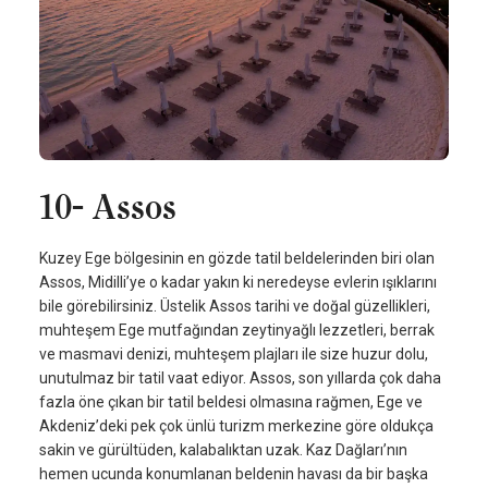
10- Assos
Kuzey Ege bölgesinin en gözde tatil beldelerinden biri olan
Assos, Midilli’ye o kadar yakın ki neredeyse evlerin ışıklarını
bile görebilirsiniz. Üstelik Assos tarihi ve doğal güzellikleri,
muhteşem Ege mutfağından zeytinyağlı lezzetleri, berrak
ve masmavi denizi, muhteşem plajları ile size huzur dolu,
unutulmaz bir tatil vaat ediyor. Assos, son yıllarda çok daha
fazla öne çıkan bir tatil beldesi olmasına rağmen, Ege ve
Akdeniz’deki pek çok ünlü turizm merkezine göre oldukça
sakin ve gürültüden, kalabalıktan uzak. Kaz Dağları’nın
hemen ucunda konumlanan beldenin havası da bir başka