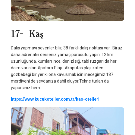
17- Kaş
Dalış yapmayı sevenler bilir, 38 farklı dalış noktası var...Biraz
daha adrenalin derseniz yamaç parasutu yapın. 12 km
uzunluğunda, kumları ince, denizi sığ, tabi ruzgarı da her
daim var olan #patara Plajı.. #kaputas plajı zaten
gozbebegi bir yer ki ona kavusmak icin inecegimiz 187
merdiveni de sevdanıza dahil oluyor.Tekne turları da
yaparsınız hem..
https://www.kucukoteller.com.tr/kas-otelleri