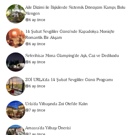
Aile Dizimi ile İlişkilerde Sistemik Dönüşüm Kampı, Bolu
Mengen
6 ay önce
14 Şubat Sevgililer Günü’nde Kapadokya Moniq’te
Romantik Bir Akşam
6 ay önce
Seferihisar Mona Glamping’de Aşk, Caz ve Dedikodu
6 ay önce
ZOİ URLA'da 14 Şubat Sevgililer Günü Programı
6 ay önce
Urla'da Yılbaşında Zoi Otel'de Kalın
7 ay önce
Amasra'da Yılbaşı Önerisi
7 ay önce