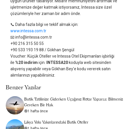
uygun ürünler tasarlıyor. Misafir memnuniyetini artırmak ve
işletmenize değer katmak istiyorsanız, İntessa size özel
çözümleriyle her zaman bir adım önde.
📞 Daha fazla bilgi ve teklif almak için:
www.intessa.com.tr
📧
info@intessa.com.tr
+90 216 315 50 55
+90 533 193 19 88 / Gökhan Şengül
Voucher: Küçük Oteller ve Intessa Otel Ekipmanları işbirliği
ile
%20 indirim
için.
INTESSA20
koduyla web sitesinden
alışveriş yapabilir veya Gökhan Bey'e kodu vererek satın
alımlarınızı yapabilirsiniz.
Benzer Yazılar
Butik Tatilinize Giderken Uçağınız Rötar Yaparsa: Bilmeniz
Gereken Bir Hak
1 hafta önce
Likya Yolu Yakınlarındaki Butik Oteller
1 hafta önce