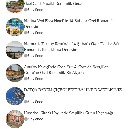
Özel Canlı Müzikli Romantik Gece
5 ay önce
Marina Yeni Foça Hotel’de 14 Şubat’a Özel Romantik
Deneyim
5 ay önce
Marmaris Turunç Koyu'nda 14 Şubat’a Özel: Denize Sıfır
Romantik Konaklama Deneyimi
5 ay önce
Antalya Kaleiçi'nde Casa Sur & Cava’da Sevgililer
Günü’ne Özel Romantik Bir Akşam
5 ay önce
DATÇA BADEM ÇİÇEĞİ FESTİVALİ’NE DAVETLİSİNİZ
!
6 ay önce
Kuşadası Kirazlı Köyü'nde Sevgililer Günü Kaçamağı
6 ay önce