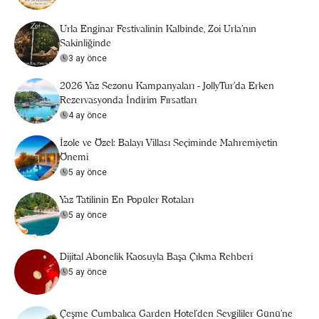
Urla Enginar Festivalinin Kalbinde, Zoi Urla’nın
Sakinliğinde
3 ay önce
2026 Yaz Sezonu Kampanyaları - JollyTur'da Erken
Rezervasyonda İndirim Fırsatları
4 ay önce
İzole ve Özel: Balayı Villası Seçiminde Mahremiyetin
Önemi
5 ay önce
Yaz Tatilinin En Popüler Rotaları
5 ay önce
Dijital Abonelik Kaosuyla Başa Çıkma Rehberi
5 ay önce
Çeşme Cumbalıca Garden Hotel’den Sevgililer Günü’ne