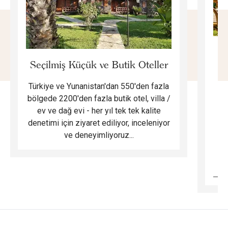
E
Seçilmiş Küçük ve Butik Oteller
Türkiye ve Yunanistan'dan 550'den fazla
Do
bölgede 2200'den fazla butik otel, villa /
ev ve dağ evi - her yıl tek tek kalite
m
denetimi için ziyaret ediliyor, inceleniyor
ve deneyimliyoruz...
B