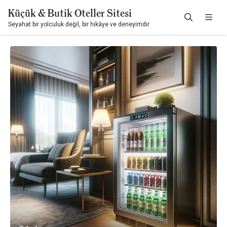
Küçük & Butik Oteller Sitesi
Seyahat bir yolculuk değil, bir hikâye ve deneyimdir