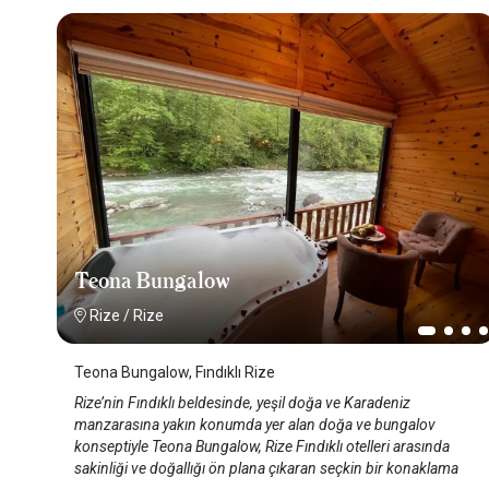
Teona Bungalow
Rize
/
Rize
Teona Bungalow, Fındıklı Rize
Rize’nin Fındıklı beldesinde, yeşil doğa ve Karadeniz
manzarasına yakın konumda yer alan doğa ve bungalov
konseptiyle Teona Bungalow, Rize Fındıklı otelleri arasında
sakinliği ve doğallığı ön plana çıkaran seçkin bir konaklama