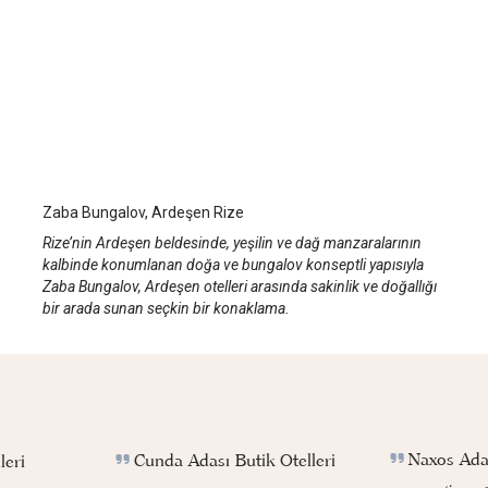
Zaba Bungalov
Rize
/
Rize
Zaba Bungalov, Ardeşen Rize
Rize’nin Ardeşen beldesinde, yeşilin ve dağ manzaralarının
kalbinde konumlanan doğa ve bungalov konseptli yapısıyla
Zaba Bungalov, Ardeşen otelleri arasında sakinlik ve doğallığı
bir arada sunan seçkin bir konaklama.
Naxos Adas
Cunda Adası Butik Otelleri
leri