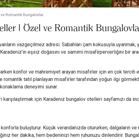
l ve Romantik Bungalovlar
eller | Özel ve Romantik Bungalovla
ayanların vazgeçilmez adresi. Sabahları çam kokusuyla uyanmak, 
ze Karadeniz’in eşsiz doğasını ve samimi misafirperverliğini bir a
larken konfor ve mahremiyet arayan misafirler için en çok tercih e
ve romantik tatil planlayan misafirler tarafından yoğun ilgi görmekt
r konaklama deneyimi sunar.
ri karşılaştırmak için
Karadeniz bungalov otelleri
sayfamızı da ince
nforla buluşturur. Küçük verandanızda otururken, dalgaların ve rüz
rdiğiniz her dakika, hem bedeninizi hem ruhunuzu dinlendirir. Bunga