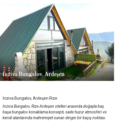
İnziva Bungalov, Ardeşen
Rize
/
Rize
İnziva Bungalov, Ardeşen Rize
İnziva Bungalov, Rize Ardeşen otelleri arasında doğayla baş
başa bungalov konaklama konsepti, sade huzur atmosferi ve
kendi alanlarında mahremiyet sunan dingin bir kaçış noktası.