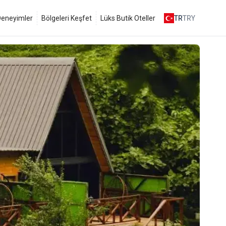
 Deneyimler
Bölgeleri Keşfet
Lüks Butik Oteller
TR
TRY