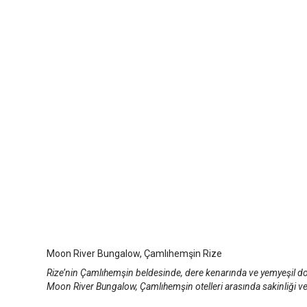
Moon River Bungalow
Rize Çamlıhemşin
/
Rize
Moon River Bungalow, Çamlıhemşin Rize
Rize’nin Çamlıhemşin beldesinde, dere kenarında ve yemyeşil d
Moon River Bungalow, Çamlıhemşin otelleri arasında sakinliği v