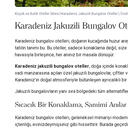
Küçük ve Butik Oteller Sitesi
Karadeniz Jakuzili Bungalov Oteller | Öze
Karadeniz Jakuzili Bungalov Ot
Karadeniz bungalov otelleri, doğanın kucağında huzur ar
tatilin tanımı bu. Bu oteller, sadece konaklama değil, si
havasıyla birleşince, her anınız bir masala dönüşür.
Karadeniz jakuzili bungalov oteller
, doğa içinde konak
vadi manzarasına açılan özel jakuzili bungalovlar, çiftler 
Karadeniz’in doğal atmosferiyle bütünleşen ayrıcalıklı bi
Jakuzili bungalovların yanı sıra bölgedeki tüm alternatifle
Sıcacık Bir Konaklama, Samimi Anılar
Karadeniz bungalov otelleri, geleneksel mimariyi modern ko
içtenliği, evinizdeymişsiniz gibi hissettirir. Burada geçi