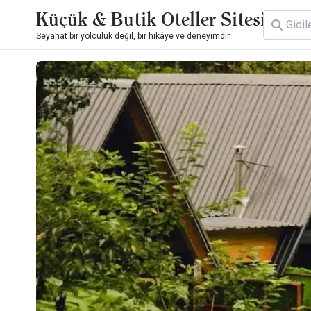
Küçük & Butik Oteller Sitesi
Seyahat bir yolculuk değil, bir hikâye ve deneyimdir