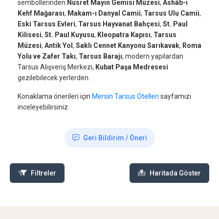
sembollerinden
Nusret Mayın Gemisi Müzesi
,
Ashâb-ı
Kehf Mağarası
,
Makam-ı Danyal Camii
,
Tarsus Ulu Camii
,
Eski Tarsus Evleri
,
Tarsus Hayvanat Bahçesi
,
St. Paul
Kilisesi
,
St. Paul Kuyusu
,
Kleopatra Kapısı
,
Tarsus
Müzesi
,
Antik Yol
,
Saklı Cennet Kanyonu Sarıkavak
,
Roma
Yolu ve Zafer Takı
,
Tarsus Barajı
, modern yapılardan
Tarsus Alışveriş Merkezi,
Kubat Paşa Medresesi
gezilebilecek yerlerden.
Konaklama önerileri için
Mersin Tarsus Otelleri
sayfamızı
inceleyebilirsiniz.
Geri Bildirim / Öneri
Filtreler
Haritada Göster