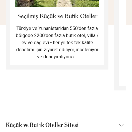
E
Seçilmiş Küçük ve Butik Oteller
Türkiye ve Yunanistan'dan 550'den fazla
Do
bölgede 2200'den fazla butik otel, villa /
ev ve dağ evi - her yıl tek tek kalite
m
denetimi için ziyaret ediliyor, inceleniyor
ve deneyimliyoruz...
B
Küçük ve Butik Oteller Sitesi