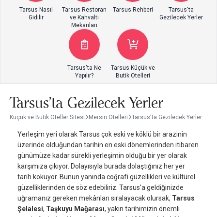
Tarsus Nasıl
Tarsus Restoran
Tarsus Rehberi
Tarsus'ta
Gidilir
ve Kahvaltı
Gezilecek Yerler
Mekanları
Tarsus'ta Ne
Tarsus Küçük ve
Yapılır?
Butik Otelleri
Tarsus'ta Gezilecek Yerler
Küçük ve Butik Oteller Sitesi
Mersin Otelleri
Tarsus'ta Gezilecek Yerler
Yerleşim yeri olarak Tarsus çok eski ve köklü bir arazinin
üzerinde olduğundan tarihin en eski dönemlerinden itibaren
günümüze kadar sürekli yerleşimin olduğu bir yer olarak
karşımıza çıkıyor. Dolayısıyla burada dolaştığınız her yer
tarih kokuyor. Bunun yanında coğrafi güzellikleri ve kültürel
güzelliklerinden de söz edebiliriz. Tarsus'a geldiğinizde
uğramanız gereken mekânları sıralayacak olursak,
Tarsus
Şelalesi
,
Taşkuyu Mağarası
, yakın tarihimizin önemli