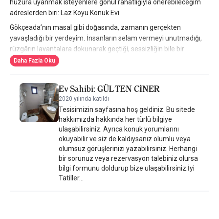
huzura uyanmak isteyenlere gönül rahatlığıyla önerebileceğim
adreslerden biri: Laz Koyu Konuk Evi.
Gökçeada’nın masal gibi doğasında, zamanın gerçekten
yavaşladığı bir yerdeyim. İnsanların selam vermeyi unutmadığı,
rüzgârın lavantalara dokunarak geçtiği, sessizliğin bile bir
melodisi olduğu bir atmosfer.
Daha Fazla Oku
Burada sessizlik “boşluk” değil; huzurun sesli hali.
Ev Sahibi: GÜLTEN CİNER
Konuk Evi Ruhuyla Bir Taş Yapı
2020 yılında katıldı
Adına özellikle “konuk evi” demişler. Çünkü burası klasik bir otel
Tesisimizin sayfasına hoş geldiniz. Bu sitede
değil; Anadolu’nun kadim misafirperverliğini yaşatan bir ev gibi.
hakkımızda hakkında her türlü bilgiye
İrem ve Emre Ciner’in işlettiği bu taş mimari yapı, modern
ulaşabilirsiniz. Ayrıca konuk yorumlarını
okuyabilir ve siz de kaldıysanız olumlu veya
konforla nostaljik zarafeti dengeliyor. El yapımı detaylar, lavanta
olumsuz görüşlerinizi yazabilirsiniz. Herhangi
kokan odalar, ev yapımı reçeller… Her şey sizi misafir değil, ev
bir sorunuz veya rezervasyon talebiniz olursa
halkı gibi hissettirmek için düşünülmüş.
bilgi formunu doldurup bize ulaşabilirsiniz.İyi
Gökçeada otelleri
özel listemizde yer alan bu özel otel,
Tatiller...
Gökçeada otelleri arasında taş mimarisi, aile işletmesi yaklaşımı
ve doğal atmosferiyle Küçük Oteller Sitesi seçkisinin ruhunu
taşıyan nadir adreslerden biri.