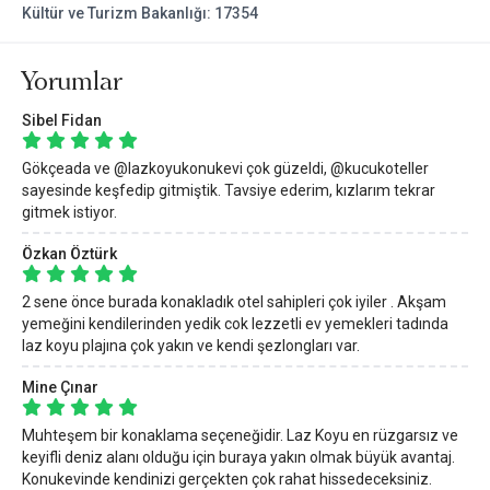
Kültür ve Turizm Bakanlığı: 17354
Sessiz ve huzurlu akşamlar
Gökçeada’nın en güzel köylerine yakın konum
Özellikle Gökçeada otelleri ve Laz Koyu konaklama seçenekleri
Yorumlar
arasında hem aile dostu hem de sakin bir alternatif arayanlar için
güçlü bir seçenek.
Sibel Fidan
Bu otel,
Gökçeada Küçük ve Butik Otelleri
ve
Gökçeada
Gökçeada ve @lazkoyukonukevi çok güzeldi, @kucukoteller
Otelleri
arasında Küçük Oteller Sitesi özel seçkisinde yer
sayesinde keşfedip gitmiştik. Tavsiye ederim, kızlarım tekrar
almaktadır.
gitmek istiyor.
Özkan Öztürk
2 sene önce burada konakladık otel sahipleri çok iyiler . Akşam
yemeğini kendilerinden yedik cok lezzetli ev yemekleri tadında
laz koyu plajına çok yakın ve kendi şezlongları var.
Mine Çınar
Muhteşem bir konaklama seçeneğidir. Laz Koyu en rüzgarsız ve
keyifli deniz alanı olduğu için buraya yakın olmak büyük avantaj.
Konukevinde kendinizi gerçekten çok rahat hissedeceksiniz.