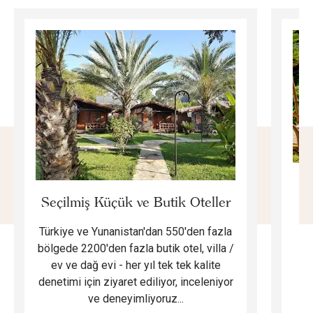
E
Seçilmiş Küçük ve Butik Oteller
Türkiye ve Yunanistan'dan 550'den fazla
Do
bölgede 2200'den fazla butik otel, villa /
ev ve dağ evi - her yıl tek tek kalite
m
denetimi için ziyaret ediliyor, inceleniyor
ve deneyimliyoruz...