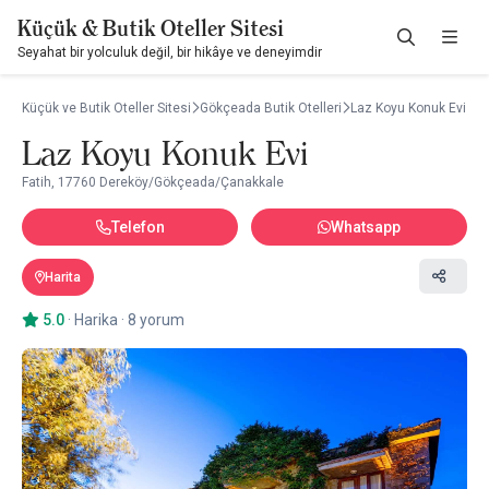
Küçük & Butik Oteller Sitesi
Seyahat bir yolculuk değil, bir hikâye ve deneyimdir
Küçük ve Butik Oteller Sitesi
Gökçeada Butik Otelleri
Laz Koyu Konuk Evi
Laz Koyu Konuk Evi
Fatih, 17760 Dereköy/Gökçeada/Çanakkale
Telefon
Whatsapp
Harita
5.0
·
Harika
·
8 yorum