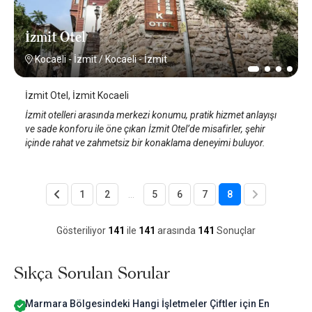
İzmit Otel
Kocaeli - İzmit
/
Kocaeli - İzmit
İzmit Otel, İzmit Kocaeli
İzmit otelleri arasında merkezi konumu, pratik hizmet anlayışı
ve sade konforu ile öne çıkan İzmit Otel’de misafirler, şehir
içinde rahat ve zahmetsiz bir konaklama deneyimi buluyor.
1
2
...
5
6
7
8
Gösteriliyor
141
ile
141
arasında
141
Sonuçlar
Sıkça Sorulan Sorular
Marmara Bölgesindeki Hangi İşletmeler Çiftler için En