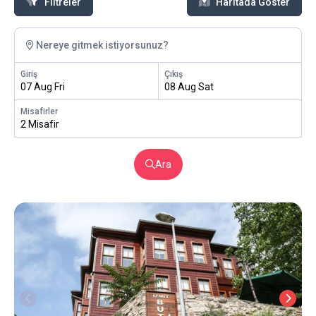
Filtreler
Haritada Göster
Nereye gitmek istiyorsunuz?
Giriş
Çıkış
07 Aug Fri
08 Aug Sat
Misafirler
2 Misafir
Ara