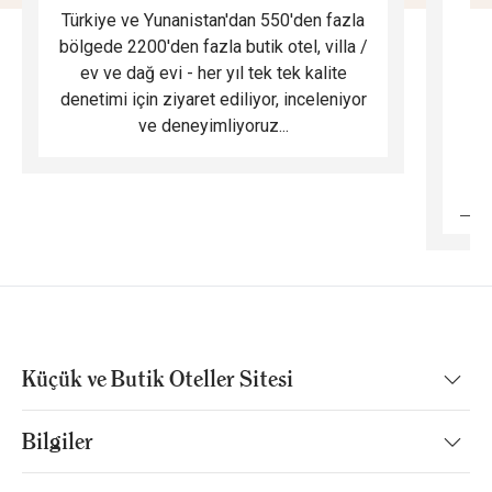
Türkiye ve Yunanistan'dan 550'den fazla
Do
bölgede 2200'den fazla butik otel, villa /
ev ve dağ evi - her yıl tek tek kalite
m
denetimi için ziyaret ediliyor, inceleniyor
ve deneyimliyoruz...
B
Küçük ve Butik Oteller Sitesi
Bilgiler