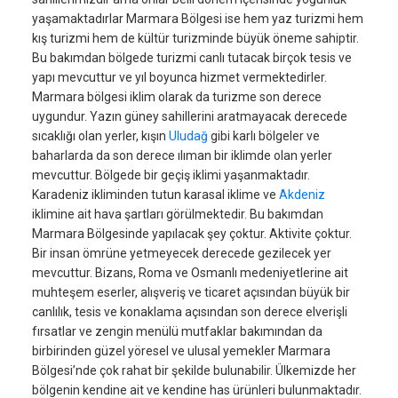
yaşamaktadırlar Marmara Bölgesi ise hem yaz turizmi hem
kış turizmi hem de kültür turizminde büyük öneme sahiptir.
Bu bakımdan bölgede turizmi canlı tutacak birçok tesis ve
yapı mevcuttur ve yıl boyunca hizmet vermektedirler.
Marmara bölgesi iklim olarak da turizme son derece
uygundur. Yazın güney sahillerini aratmayacak derecede
sıcaklığı olan yerler, kışın
Uludağ
gibi karlı bölgeler ve
baharlarda da son derece ılıman bir iklimde olan yerler
mevcuttur. Bölgede bir geçiş iklimi yaşanmaktadır.
Karadeniz ikliminden tutun karasal iklime ve
Akdeniz
iklimine ait hava şartları görülmektedir. Bu bakımdan
Marmara Bölgesinde yapılacak şey çoktur. Aktivite çoktur.
Bir insan ömrüne yetmeyecek derecede gezilecek yer
mevcuttur. Bizans, Roma ve Osmanlı medeniyetlerine ait
muhteşem eserler, alışveriş ve ticaret açısından büyük bir
canlılık, tesis ve konaklama açısından son derece elverişli
fırsatlar ve zengin menülü mutfaklar bakımından da
birbirinden güzel yöresel ve ulusal yemekler Marmara
Bölgesi’nde çok rahat bir şekilde bulunabilir. Ülkemizde her
bölgenin kendine ait ve kendine has ürünleri bulunmaktadır.