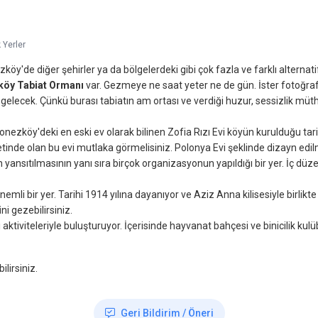
 Yerler
zköy'de diğer şehirler ya da bölgelerdeki gibi çok fazla ve farklı altern
öy Tabiat Ormanı
var. Gezmeye ne saat yeter ne de gün. İster fotoğraf ç
ı gelecek. Çünkü burası tabiatın am ortası ve verdiği huzur, sessizlik müth
nezköy'deki en eski ev olarak bilinen Zofia Rızı Evi köyün kurulduğu tar
etinde olan bu evi mutlaka görmelisiniz. Polonya Evi şeklinde dizayn edilm
ansıtılmasının yanı sıra birçok organizasyonun yapıldığı bir yer. İç dü
emli bir yer. Tarihi 1914 yılına dayanıyor ve Aziz Anna kilisesiyle birlikt
i
ni gezebilirsiniz.
 aktiviteleriyle buluşturuyor. İçerisinde hayvanat bahçesi ve binicilik ku
lirsiniz.
Geri Bildirim / Öneri