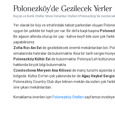
Polonezköy'de Gezilecek Yerler
Küçük ve Butik Oteller Sitesi
İstanbul Otelleri
Polonezköy'de Gezilecek
Yer olarak bir köy ve etrafındaki tabiat parkından oluşan Polone
uygun bir şekilde bir hayli yer var. Bir defa başlı başına
Polonezk
Bir ağacın altında oturup bir çay - kahve keyfi bile size çok farkl
yapabilirsiniz.
Zofia Rızı Anı Evi
de gezilebilecek önemli mekânlardan biri. Polo
simalarında hatıralar da bulunmakta. Kısa bir tarih sergisi hüviy
Polonezköy Kültür Evi
de bulunmakta. Polonya/Leh kültürünün y
hakkında birçok bilgi bulunmakta.
Czestochova Meryem Ana Kilisesi
de inanç turizmi açısında ön
bölgede. Kültür Evi'nin çok yakınında bir de
Ağaç Heykel Sergis
Polonezköy Country Club diye bilinen mekân da sizleri çok farklı
öne çıkan mekânlardan.
Konaklama önerileri için
Polonezköy Otelleri
sayfamızı inceleyebi