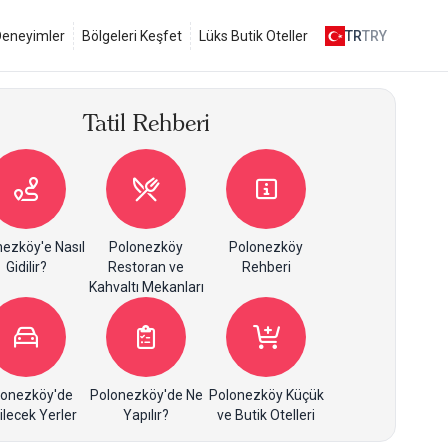
 Deneyimler
Bölgeleri Keşfet
Lüks Butik Oteller
TR
TRY
Tatil Rehberi
ezköy'e Nasıl
Polonezköy
Polonezköy
Gidilir?
Restoran ve
Rehberi
Kahvaltı Mekanları
lonezköy'de
Polonezköy'de Ne
Polonezköy Küçük
ilecek Yerler
Yapılır?
ve Butik Otelleri