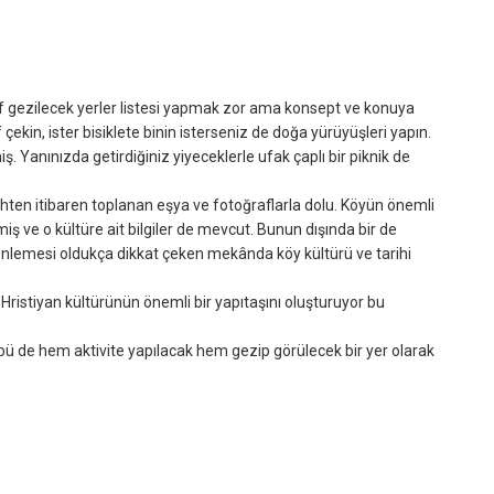
atif gezilecek yerler listesi yapmak zor ama konsept ve konuya
ekin, ister bisiklete binin isterseniz de doğa yürüyüşleri yapın.
iş. Yanınızda getirdiğiniz yiyeceklerle ufak çaplı bir piknik de
ihten itibaren toplanan eşya ve fotoğraflarla dolu. Köyün önemli
iş ve o kültüre ait bilgiler de mevcut. Bunun dışında bir de
zenlemesi oldukça dikkat çeken mekânda köy kültürü ve tarihi
e Hristiyan kültürünün önemli bir yapıtaşını oluşturuyor bu
lübü de hem aktivite yapılacak hem gezip görülecek bir yer olarak