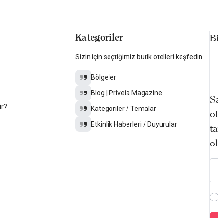
Kategoriler
B
Sizin için seçtiğimiz butik otelleri keşfedin.
Bölgeler
Blog | Priveia Magazine
Sa
ir?
Kategoriler / Temalar
ot
Etkinlik Haberleri / Duyurular
ta
ol