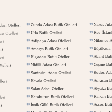
Naxos Adas
Cunda Adası Butik Otelleri
ası Otelleri
Kos (İstan
Urla Butik Otelleri
sı Otelleri
Mikonos Ad
Astipalya Adası Otelleri
eri
Büyükada B
Amasya Butik Otelleri
ri
Abant Buti
Kuşadası Butik Otelleri
eri
Çeşme Buti
Midilli Adası Otelleri
telleri
Rodos Adas
Santorini Adası Otelleri
Adrasan Bu
Kavala Otelleri
leri
Akyaka But
Sakız Adası Otelleri
Kalkan But
Karaburun Butik Otelleri
eri
Assos Buti
İznik Gölü Butik Otelleri
ri