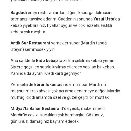
Bagdadi
en iyi restoranlardan diğeri, kaburga dolmasını
tatmanızı tavsiye ederim. Caddenin sonunda
Yusuf Usta
’da
kebap yiyebilirsiniz, fiyatlar uygun ve cok lezzetli. Fıstıklı
kebabı çok meşhur.
Antik Sur Restaurant
yemekler süper (Mardin tabağı
isteyin) semmüsek yiyin.
Ana caddede
Rido kebap
’ta zırhta çekilmiş kebap yemin.
Şişlere geçirilen satırla kıyılmış etlerden yapılan bir kebap.
Yanında da ayran! Kredi kartı geçmiyor.
Yeni şehirde
Ebrar lokantası
nda mumbar. Mardin’in
meşhur mırra kahvesi çok acı ama denemeye değer. Mardin
mutfağı ciddi anlamda özel ve güzel çeşitli bir mutfak.
Midyat'ta Bahar Restaurant
’da yedik, mükemmeldi.
Mardin’in cevizli sucukları çok bambaşka. Gözünüz,
gönlünüz, damağınız bayram edecek.