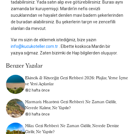
tadabilirsiniz. Yada satın alıp eve götürebilirsiniz. Burası aynı
zamanda bir kuruyemişçi. Mardin'in nefis cevizli
sucuklarından ve hayalet denilen mavi badem şekerlerinden
de buradan alabilirsiniz. Bu şekerlerin tarçın ve zencefilli
olanları da mevcut.
Var mı sizin de eklemek istediğiniz, bize yazın
info@kucukoteller.com.tr
. Elbette koskoca Mardin bir
yazıya sığmaz. Zaten bizimki de Hap bilgilerden oluşuyor.
Benzer Yazılar
Ekincik & Köyceğiz Gezi Rehberi 2026: Plajlar, Yeme İçme
ve Yeni Açılanlar
2 hafta önce
Marmaris Hisarönü Gezi Rehberi: Ne Zaman Gidilir,
Nerede Kalınır, Ne Yapılır?
3 hafta önce
Milas Gezi Rehberi: Ne Zaman Gidilir, Nerede Denize
Girilir, Ne Yapılır?