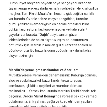
Cumhuriyet meydanı boydan boya her çeşit dükkandan
taşan rengarenk eşyalarla, esnafın sohbetleriyle, cıvıl cıvıl bir
meşher. Tam Fikret Mualla’nın hoşuna gideceği bir canlılık
var burada. Özenle sebze-meyve tezgâhları, fırıncılar,
gümüş-telkari işlemeciliğinin en nadide örnekleri, kilim
dükkânları, restoranlar, kuruyemişçiler ve kahveciler/
çaycılar var burada. ‘’
Dağlı
’’ adıyla anılan güzel
leblebilerinden de bolca alıyoruz eşimize-dostumuza
götürmek için. Mardin insanı en güzel şefkat ifadeleri ile
uğurluyor bizi. Bu huzurla günü göğüslemek daha kolay
oluyor bizim için.
Mardin’de yeme içme mekanları ve öneriler:
Mutlaka yöresel yemekleri denemelisiniz. Kaburga dolması,
aluciye soslu kuzu kol, kuzu Tandır, tirozi turşusu,
sembusek, içli köfte çeşitleri ve mumbar dolması
tadılmalıdır.... Yemek konusunda Mardius Tarihi Konak'ı tek
geçerim.
Cercis Murat Konağı
'nda yöresel pek çok yemeği
bulabilirsiniz. Erik yahnisi, çağla ve kuzu eti'nden yapılan
yemekleri oldukça değişik ve lezzetlidir.