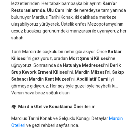
lezzetlerinden. Her tabak bambaşka bir ayrıntı
Kam’or
Restoranlarında
.
Ulu Cami
’nin de neredeyse tam yanında
bulunuyor Mardius Tarihi Konak. İki dakikada merkeze
ulaşabiliyoruz yürüyerek. Üstelik enfes Mezopotamya’nın
uçsuz bucaksız görünümdeki manzarası ile uyanıyoruz her
sabah.
Tarih Mardin’de coşkulu bir nehir gibi akıyor. Önce
Kırklar
Kilisesi’
ni geziyoruz, oradan
Mort Şmuni Kilisesi
’ne
uğruyoruz. Sonrasında da
Hatuniye Medresesi
’ni
Derik
Srup Kevork Ermeni Kilisesi
’ni,
Mardin Müzesi
’ni,
Sakıp
Sabancı Mardin Kent Müzesi
’ni,
Abdüllatif Camii
’yi
görmeye gidiyoruz. Her şey öyle güzel öyle heybetli ki…
Varsın hava biraz soğuk olsun.
🏘
Mardin Otel ve Konaklama Önerilerim
:
Mardius Tarihi Konak ve Selçuklu Konağı. Detaylar
Mardin
Otelleri
ve gezi rehberi sayfasında.