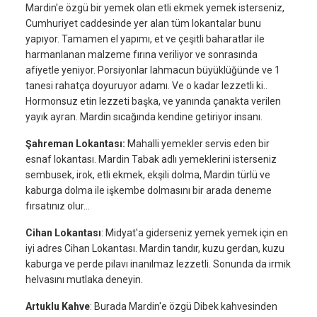
Mardin'e özgü bir yemek olan etli ekmek yemek isterseniz,
Cumhuriyet caddesinde yer alan tüm lokantalar bunu
yapıyor. Tamamen el yapımı, et ve çeşitli baharatlar ile
harmanlanan malzeme fırına veriliyor ve sonrasında
afiyetle yeniyor. Porsiyonlar lahmacun büyüklüğünde ve 1
tanesi rahatça doyuruyor adamı. Ve o kadar lezzetli ki..
Hormonsuz etin lezzeti başka, ve yanında çanakta verilen
yayık ayran. Mardin sıcağında kendine getiriyor insanı.
Şahreman Lokantası:
Mahalli yemekler servis eden bir
esnaf lokantası. Mardin Tabak adlı yemeklerini isterseniz
sembusek, irok, etli ekmek, ekşili dolma, Mardin türlü ve
kaburga dolma ile işkembe dolmasını bir arada deneme
fırsatınız olur…
Cihan Lokantası
: Midyat'a giderseniz yemek yemek için en
iyi adres Cihan Lokantası. Mardin tandır, kuzu gerdan, kuzu
kaburga ve perde pilavı inanılmaz lezzetli. Sonunda da irmik
helvasını mutlaka deneyin.
Artuklu Kahve
: Burada Mardin'e özgü Dibek kahvesinden