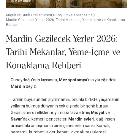
5 ay önce
Küçük ve Butik Oteller Sitesi
Blog | Priveia Magazine
Mardin Gezilecek Yerler 2026: Tarihi Mekanlar, Yeme-İçme ve Konaklama
Rehberi
Mardin Gezilecek Yerler 2026:
Tarihi Mekanlar, Yeme-İçme ve
Konaklama Rehberi
Güneydoğu’nun kıyısında,
Mezopotamya
’nın yüreğindeki
Mardin
’deyiz…
Tarihin büyüsünden sıyrılmamış, onunla birlikte yaşamanın
yollarını bulmuş dünyanın çok dışında bir şehir burası.
Geçmişinin özelliklerini iyi muhafaza etmiş
Midyat
ve
Savur
’daki kemerli pencereleri
Mardin evleri
, dağ-insan
arasındaki anlaşmanın birer şaheserleri sanki! Kurnalı,
hamamlı, kümbetli evler, kenarlı, oymalı, taş işlemeli