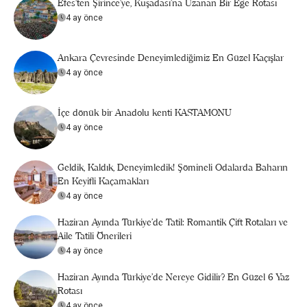
Efes’ten Şirince’ye, Kuşadası’na Uzanan Bir Ege Rotası
4 ay önce
Ankara Çevresinde Deneyimlediğimiz En Güzel Kaçışlar
4 ay önce
İçe dönük bir Anadolu kenti KASTAMONU
4 ay önce
Geldik, Kaldık, Deneyimledik! Şömineli Odalarda Baharın
En Keyifli Kaçamakları
4 ay önce
Haziran Ayında Türkiye’de Tatil: Romantik Çift Rotaları ve
Aile Tatili Önerileri
4 ay önce
Haziran Ayında Türkiye’de Nereye Gidilir? En Güzel 6 Yaz
Rotası
4 ay önce