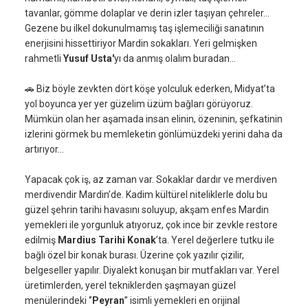
tavanlar, gömme dolaplar ve derin izler taşıyan çehreler…
Gezene bu ilkel dokunulmamış taş işlemeciliği sanatının
enerjisini hissettiriyor Mardin sokakları. Yeri gelmişken
rahmetli
Yusuf Usta'
yı da anmış olalım buradan…
🚗 Biz böyle zevkten dört köşe yolculuk ederken, Midyat’ta
yol boyunca yer yer güzelim üzüm bağları görüyoruz.
Mümkün olan her aşamada insan elinin, özeninin, şefkatinin
izlerini görmek bu memleketin gönlümüzdeki yerini daha da
artırıyor…
Yapacak çok iş, az zaman var. Sokaklar dardır ve merdiven
merdivendir Mardin’de. Kadim kültürel niteliklerle dolu bu
güzel şehrin tarihi havasını soluyup, akşam enfes Mardin
yemekleri ile yorgunluk atıyoruz, çok ince bir zevkle restore
edilmiş
Mardius Tarihi Konak
’ta. Yerel değerlere tutku ile
bağlı özel bir konak burası. Üzerine çok yazılır çizilir,
belgeseller yapılır. Diyalekt konuşan bir mutfakları var. Yerel
üretimlerden, yerel tekniklerden şaşmayan güzel
menülerindeki ‘’
Peyran
’’ isimli yemekleri en orijinal