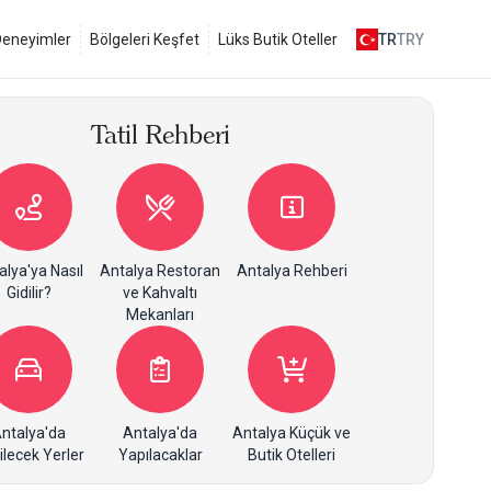
 Deneyimler
Bölgeleri Keşfet
Lüks Butik Oteller
TR
TRY
Tatil Rehberi
alya'ya Nasıl
Antalya Restoran
Antalya Rehberi
Gidilir?
ve Kahvaltı
Mekanları
ntalya'da
Antalya'da
Antalya Küçük ve
ilecek Yerler
Yapılacaklar
Butik Otelleri