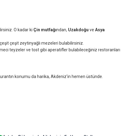
irsiniz. O kadar ki
Çin mutfağı
ndan,
Uzakdoğu
ve
Asya
eşit çeşit zeytinyağlı mezeleri bulabilirsiniz.
eci teyzeler ve tost gibi aperatifler bulabileceğiniz restoranları
staurantın konumu da harika, Akdeniz'in hemen üstünde.