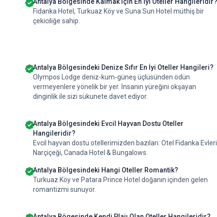
Antalya Bölgesinde Kalmak için En İyi Oteller Hangileridir
Fidanka Hotel, Turkuaz Köy ve Suna Sun Hotel müthiş bir
çekiciliğe sahip.
Antalya Bölgesindeki Denize Sıfır En İyi Oteller Hangileri?
Olympos Lodge deniz-kum-güneş üçlüsünden ödün
vermeyenlere yönelik bir yer. İnsanın yüreğini okşayan
dinginlik ile sizi sükunete davet ediyor.
Antalya Bölgesindeki Evcil Hayvan Dostu Oteller
Hangileridir?
Evcil hayvan dostu otellerimizden bazıları: Otel Fidanka Evleri
Narçiçeği, Canada Hotel & Bungalows.
Antalya Bölgesindeki Hangi Oteller Romantik?
Turkuaz Köy ve Patara Prince Hotel doğanın içinden gelen
romantizmi sunuyor.
Antalya Bögesinde Kendi Plajı Olan Oteller Hangileridir?