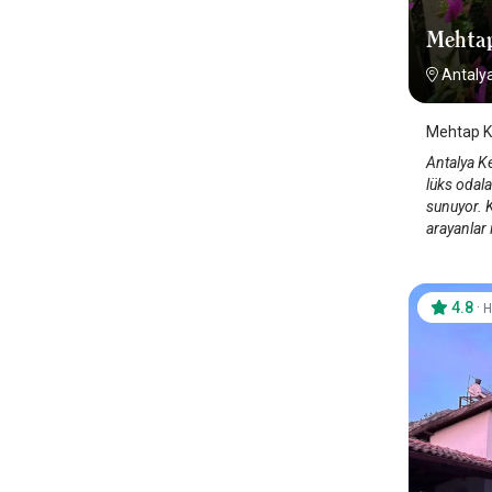
Mehtap
Antaly
Mehtap K
Antalya K
lüks odala
sunuyor. 
arayanlar 
4.8
·
H