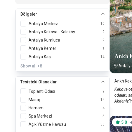
Bölgeler
Antalya Merkez
10
Antalya Kekova - Kaleköy
2
Antalya Kumluca
2
Antalya Kemer
1
Ankh 
Antalya Kaş
12
Antaly
Show all
+8
Ankh Kek
Tesisteki Olanaklar
Kekova ot
Toplantı Odası
9
odaları, s
Masaj
14
Akdeniz’i
Hamam
4
Spa Merkezi
5
5.0
·
H
Açık Yüzme Havuzu
35