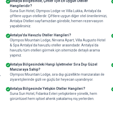
?
Antalya Bölgesinde, Çiftler için En Uygun Oteller
Hangileridir?
Suna Sun Hotel, Olympos Lodge ve Villa Lukka, Antalya'da
çiftlere uygun otellerdir. Çiftlere uygun diğer otel önerilerimizi,
Antalya Otelleri sayfamızdan görebilir, hemen rezervasyon
yapabilirsiniz.
Antalya'da Havuzlu Oteller Hangileri?
Olympos Mountain Lodge, Nirvana Apart, Villa Augusto Hotel
& Spa Antalya'da havuzlu oteller arasındadır. Antalya'da
havuzlu tüm otelleri görmek için sitemizde detaylı arama
yapınız.
Antalya Bölgesindeki Hangi İşletmeler Sıra Dışı Güzel
Manzaraya Sahip?
,
Olympos Mountain Lodge, sıra dışı güzellikte manzaraları ile
ziyaretçilerinde gizli ve güçlü bir heyecan uyandırıyor.
Antalya Bölgesinde Yetişkin Oteller Hangileri?
Suna Sun Hotel, Fidanka Evleri yetişkinlere yönelik, hem
görüntüsel hem işitsel ahenk yakalamış niş yerlerden.