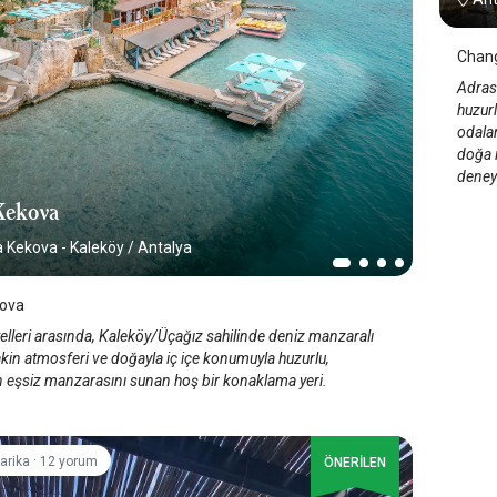
Chang
Adras
huzurl
odalar
doğa i
deney
Kekova
a Kekova - Kaleköy
/
Antalya
ova
elleri arasında, Kaleköy/Üçağız sahilinde deniz manzaralı
akin atmosferi ve doğayla iç içe konumuyla huzurlu,
n eşsiz manzarasını sunan hoş bir konaklama yeri.
·
arika
12 yorum
ÖNERİLEN