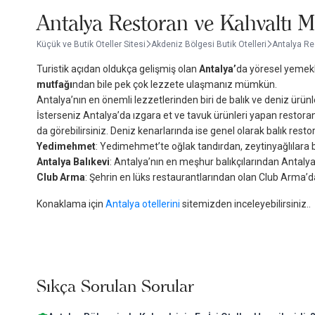
Antalya Restoran ve Kahvaltı M
Küçük ve Butik Oteller Sitesi
Akdeniz Bölgesi Butik Otelleri
Antalya Re
Turistik açıdan oldukça gelişmiş olan
Antalya
’
da yöresel yemekl
mutfağı
ndan bile pek çok lezzete ulaşmanız mümkün.
Antalya’nın en önemli lezzetlerinden biri de balık ve deniz ürünle
İsterseniz Antalya’da ızgara et ve tavuk ürünleri yapan restoranl
da görebilirsiniz. Deniz kenarlarında ise genel olarak balık resto
Yedimehmet
: Yedimehmet’te oğlak tandırdan, zeytinyağlılara ba
Antalya Balıkevi
: Antalya’nın en meşhur balıkçılarından Antal
Club Arma
: Şehrin en lüks restaurantlarından olan Club Arma’
Konaklama için
Antalya otellerini
sitemizden inceleyebilirsiniz..
Sıkça Sorulan Sorular