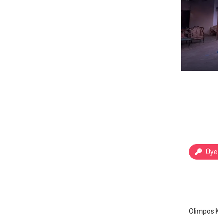
Üye 
Olimpo
Antaly
Olimpos K