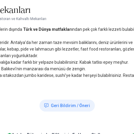
ekanları
storan ve Kahvaltı Mekanları
erin dışında
Türk ve Dünya mutfakları
ndan pek çok farklı lezzeti bulabil
ridir. Antalya’da her zaman taze mevsim balıklarını, deniz ürünlerini ve ç
ar, kebap, pide ve lahmacun gibi lezzetler, fast food restoranları, gözlem
ranları yoğunluktadır.
lığa kadar farklı bir yelpaze bulabilirsiniz. Kabak tatlısı epey meşhur.
ya Balıkevi’nin manzarası da menüsü de zengin.
da ıstakozdan jumbo karidese, sushi’ye kadar herşeyi bulabilrisiniz. Re
Geri Bildirim / Öneri