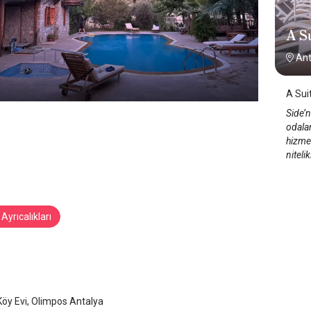
A Su
Ant
A Sui
Side’
odalar
hizmet
niteli
Ayrıcalıkları
s Köy Evi
a Olimpos
/
Antalya
öy Evi, Olimpos Antalya