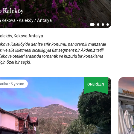
 Kaleköy
a Kekova - Kaleköy
/
Antalya
aleköy, Kekova Antalya
ekova Kaleköy’de denize sıfır konumu, panoramik manzaralı
rı ve aile işletmesi sıcaklığıyla üst segment bir Akdeniz tatili
Kekova otelleri arasında romantik ve huzurlu bir konaklama
için özel bir seçki.
·
arika
5 yorum
ÖNERİLEN