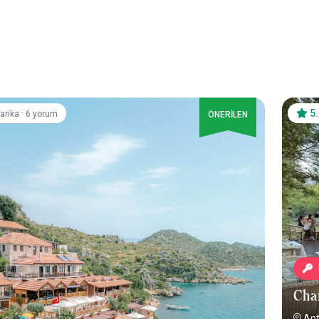
·
5
arika
6 yorum
ÖNERİLEN
Cha
Ant