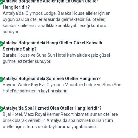
Antalya Bölgesinde Aileler için En Uygun Oteller
Hangileridir?
Antalya'da, Olympos Lodge, Baraka House aileler için en
uygun başlıca oteller arasında gelmektedir. Bu oteller,
kalabalık ailelerin rahatlıkla konaklayabileceği konforu
sunuyor.
Antalya Bölgesindeki Hangi Oteller Güzel Kahvaltı
Servisine Sahip?
Baraka House ve Suna Sun Hotel kahvaltıda eşsiz güzel
gurme lezzetler sunuyor.
Antalya Bölgesindeki Şömineli Oteller Hangileri?
Hoyran Wedre Köy Evi, Olympos Mountain Lodge ve Suna Sun
Hotel'de şöminenin keyfini çıkarın.
Antalya'da Spa Hizmeti Olan Oteller Hangileridir?
Bijal Hotel, Maxx Royal Kemer Resort hizmeti sunan otellere
örnek olarak verilebilir. Antalya'da spa hizmeti sunan tüm
oteller için sitemizde detaylı arama yapabilirsiniz.