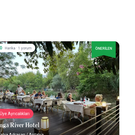
.0
·
·
Harika
1 yorum
ÖNERİLEN
Üye Ayrıcalıkları
nga River Hotel
alya Adrasan
/
Antalya